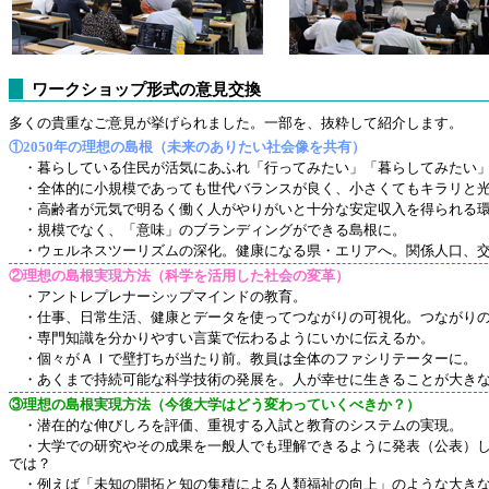
ワークショップ形式の意見交換
多くの貴重なご意見が挙げられました。一部を、抜粋して紹介します。
①2050年の理想の島根（未来のありたい社会像を共有）
・暮らしている住民が活気にあふれ「行ってみたい」「暮らしてみたい」
・全体的に小規模であっても世代バランスが良く、小さくてもキラリと
・高齢者が元気で明るく働く人がやりがいと十分な安定収入を得られる環
・規模でなく、「意味」のブランディングができる島根に。
・ウェルネスツーリズムの深化。健康になる県・エリアへ。関係人口、交
②理想の島根実現方法（科学を活用した社会の変革）
・アントレプレナーシップマインドの教育。
・仕事、日常生活、健康とデータを使ってつながりの可視化。つながりの
・専門知識を分かりやすい言葉で伝わるようにいかに伝えるか。
・個々がＡＩで壁打ちが当たり前。教員は全体のファシリテーターに。
・あくまで持続可能な科学技術の発展を。人が幸せに生きることが大きな
③理想の島根実現方法（今後大学はどう変わっていくべきか？）
・潜在的な伸びしろを評価、重視する入試と教育のシステムの実現。
・大学での研究やその成果を一般人でも理解できるように発表（公表）し
では？
・例えば「未知の開拓と知の集積による人類福祉の向上」のような大きな