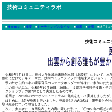
技術コミュニティラボ
■
Ｈｏｍｅ
■
概要
■
ミーティングスタイル
■
成果
■
会場
■終了した
技術コミュニ
令和6年6月18日に、島根大学地域未来協創本部（北陵町）において、本
創出にむけて」をテーマに、技術コミュニティラボ 地域未来ビジョンワー
県内外から約30名の産学官民のステークホルダーの皆様にご参加いただ
この取り組みは、令和5年10月19日、20日に、文部科学省科学技術・学術
ークショップ」の第2弾として実施したものです。
前回は、2050年のカーボンニュートラルに焦点をおいて実施しましたが
はじめに、5名が発表を行いました。発表者5名の内3名は、研究者と会社
取り組みについて報告しました。
次に、参加者に、今回発表した内容に即した形で、「①2050年の理想の