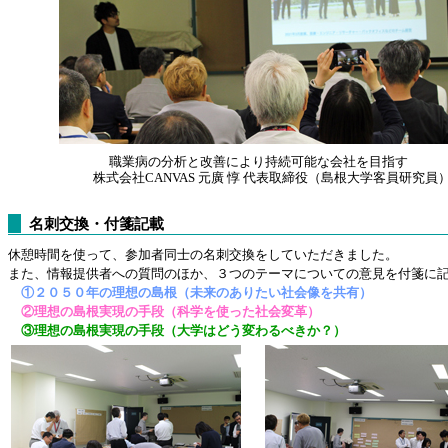
職業病の分析と改善により持続可能な会社を目指す
株式会社CANVAS 元廣 惇 代表取締役（島根大学客員研究員
名刺交換・付箋記載
休憩時間を使って、参加者同士の名刺交換をしていただきました。
また、情報提供者への質問のほか、３つのテーマについての意見を付箋に
①２０５０年の理想の島根（未来のありたい社会像を共有）
②理想の島根実現の手段（科学を使った社会変革）
③理想の島根実現の手段（大学はどう変わるべきか？）