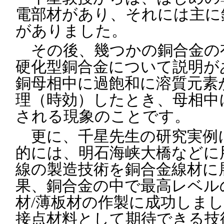
電部材があり、それには主に
がありました。
その後、幾つかの銅合金の
硬化型銅合金について説明が
銅母相中に過飽和に溶質元素
理（時効）したとき、母相中
される現象のことです。
更に、千星先生の研究実例
的には、明石海峡大橋などに
線の製造技術を銅合金線材に
果、銅合金の中で最高レベル
材/薄板材の作製に成功しま
接点材料として期待できる技