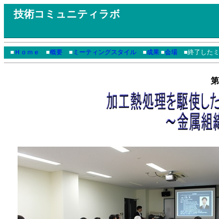
技術コミュニティラボ
■
Ｈｏｍｅ
■
概要
■
ミーティングスタイル
■
成果
■
会場
■終了したミ
第