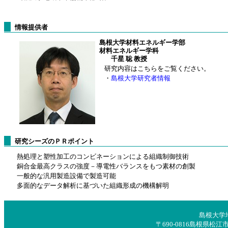
情報提供者
島根大学材料エネルギー学部
材料エネルギー学科
千星 聡 教授
研究内容はこちらをご覧ください。
・
島根大学研究者情報
研究シーズのＰＲポイント
熱処理と塑性加工のコンビネーションによる組織制御技術
銅合金最高クラスの強度－導電性バランスをもつ素材の創製
一般的な汎用製造設備で製造可能
多面的なデータ解析に基づいた組織形成の機構解明
島根大学
〒690-0816島根県