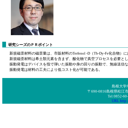
研究シーズのＰＲポイント
新規磁歪材料の磁歪量は、市販材料のTerfenol -D（Tb-Dy-Fe化合物）
新規磁歪材料は希土類元素を含まず、酸化物で真空プロセスを必要と
振動発電はデバイスを指で弾いた振動や身の回りの振動で、無線送信な
振動発電は材料の工夫により低コスト化が可能である。
島根大学
〒690-0816島根県
Tel:0852-6
URL http:/