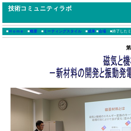
技術コミュニティラボ
■
Ｈｏｍｅ
■
概要
■
ミーティングスタイル
■
成果
■
会場
■終了したミ
第