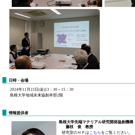
日時・会場
2024年11月22日(金)13：30～15：30
島根大学地域未来協創本部2階
情報提供者
島根大学先端マテリアル研究開発協創機構
藤枝 俊 教授
研究室のＨＰは
こちら
をご覧ください。