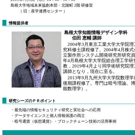
島根大学地域未来協創本部・北陵町 2階 研修室
（ 旧：産学連携センター ）
情報提供者
島根大学知能情報デザイン学科
伯田 恵輔 講師
2004年3月東京工業大学大学院理
究科修士課程修了。2004年4月株
立製作所システム開発研究所研究員，
年4月島根大学大学院総合理工学研
教，2019年4月より同学術研究院
講師となり，現在に至る。
2013年9月九州大学大学院数理学
後期課程修了。専門は暗号理論。
能数理学）。
研究シーズのＰＲポイント
・最先端の情報セキュリティ研究と実社会への応用
・データサイエンスと個人情報保護の両立
・暗号通貨（仮想通貨）・ブロックチェーン技術の活用事例