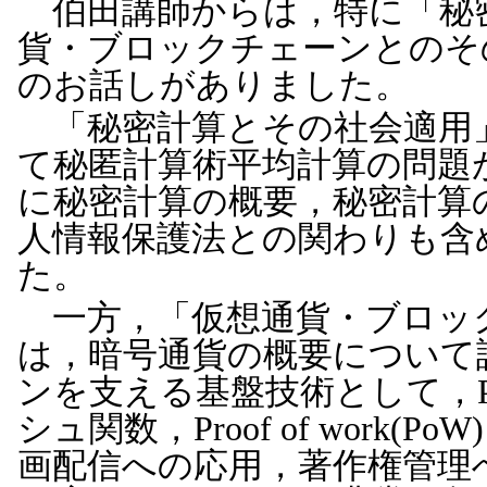
伯田講師からは，特に「秘
貨・ブロックチェーンとのそ
のお話しがありました。
「秘密計算とその社会適用
て秘匿計算術平均計算の問題
に秘密計算の概要，秘密計算
人情報保護法との関わりも含
た。
一方，「仮想通貨・ブロッ
は，暗号通貨の概要について
ンを支える基盤技術として，
シュ関数，Proof of wor
画配信への応用，著作権管理へ