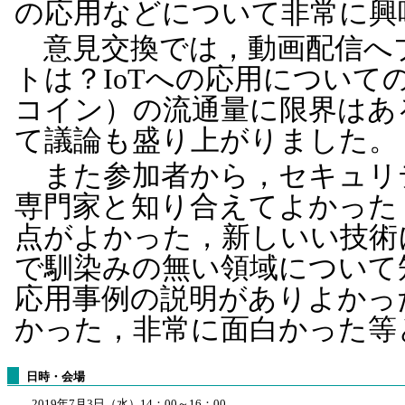
の応用などについて非常に興
意見交換では，動画配信へ
トは？IoTへの応用につい
コイン）の流通量に限界はあ
て議論も盛り上がりました。
また参加者から，セキュリ
専門家と知り合えてよかった
点がよかった，新しいい技術
で馴染みの無い領域について
応用事例の説明がありよかっ
かった，非常に面白かった等
日時・会場
2019年7月3日（水）14：00～16：00