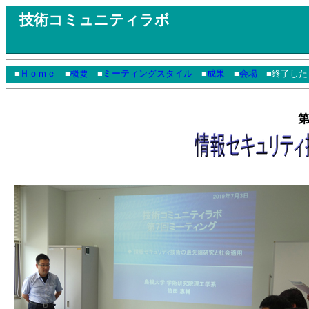
技術コミュニティラボ
■
Ｈｏｍｅ
■
概要
■
ミーティングスタイル
■
成果
■
会場
■終了した