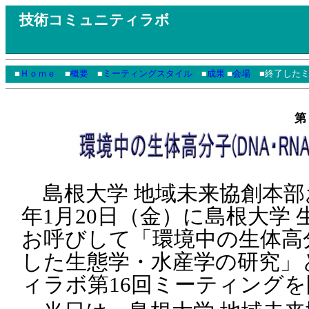
技術コミュニティラボ
■
Ｈｏｍｅ
■
概要
■
ミーティングスタイル
■
成果
■
会場
■終了したミ
第
島根大学 地域未来協創本部お
年1月20日（金）に島根大学 
お呼びして「環境中の生体高分
した生態学・水産学の研究」
ィラボ第16回ミーティング