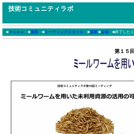
技術コミュニティラボ
■
Ｈｏｍｅ
■
概要
■
ミーティングスタイル
■
成果
■
会場
■終了したミ
第１５