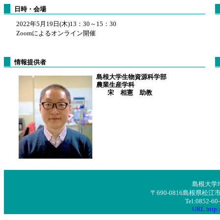
日時・会場
2022年5月19日(木)13：30～15：30
Zoomによるオンライン開催
情報提供者
島根大学生物資源科学部
農業生産学科
宋 相憲 助教
島根大学
〒690-0816島根県
Tel:0852-6
URL http:/