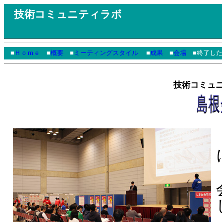
技術コミュニティラボ
■
Ｈｏｍｅ
■
概要
■
ミーティングスタイル
■
成果
■
会場
■終了した
技術コミュニテ