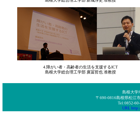
島根大学総合理工学部 新城淳史 准教授
4.障がい者・高齢者の生活を支援するICT
島根大学総合理工学部 廣冨哲也 准教授
島根大学
〒690-0816島根県
Tel:0852-6
URL http:/