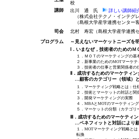
校
講師
出川 通 氏
詳しい講師紹
（株式会社テクノ・インテグレ
（島根大学産学連携センター客
司会
北村 寿宏（島根大学産学連携
プログラム
～見えないマーケットニーズを
Ⅰ．いまなぜ，技術者のためのＭ
１．ＭＯＴのマーケティングの基
２．新事業のためのMOTマーケテ
３．技術者の仕事と営業関係者の
Ⅱ．成功するためのマーケティン
…顧客のカテゴリー（領域）と
１．マーケティング戦略とは：仕
２
．技術とマーケットの対話と関
３．開発マーケティングの実際
４．MBAとMOTのマーケティング
５．マーケットの分類（カテゴリ
Ⅲ．成功するためのマーケティン
…ベネフィットと対話により顧
１．MOTマーケティング戦略とは
転換