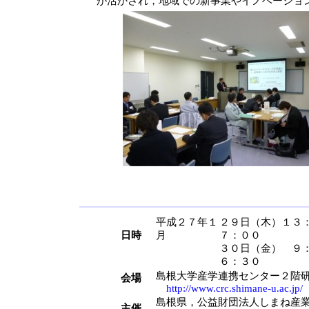
が活かされ，地域での新事業やイノベーショ
平成２７年１
２９日（木）１３
日時
月
７：００
３０日（金） ９
６：３０
島根大学産学連携センター２階
会場
http://www.crc.shimane-u.ac.jp/
島根県，公益財団法人しまね産
主催