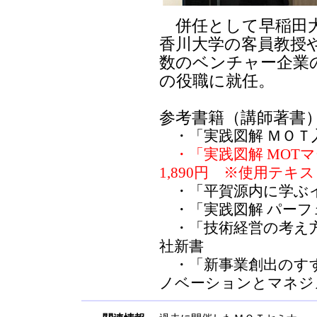
併任として早稲田大
香川大学の客員教授
数のベンチャー企業
の役職に就任。
参考書籍（講師著書
・「実践図解 ＭＯＴ入門」
・「実践図解 MOTマ
1,890円 ※使用テキ
・「平賀源内に学ぶイノ
・「実践図解 パーフェク
・「技術経営の考え方
社新書
・「新事業創出のすす
ノベーションとマネジ