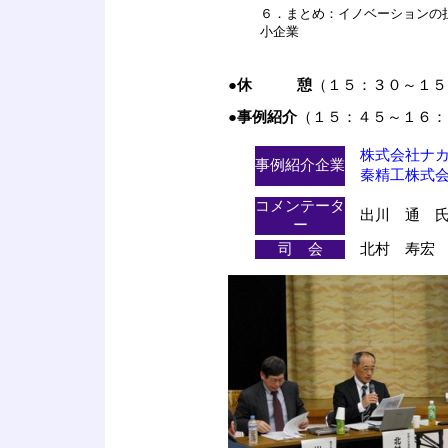
６．まとめ：イノベーションの
小企業
●
休 憩
（１５：３０～１５
●事例紹介
（１５：４５～１６：
株式会社ナ
事例紹介企業
秦精工株式
コメンテータ
出川 通 氏
ー
司 会
北村 寿宏 