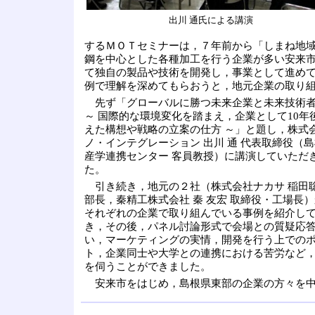
出川 通氏による講演
するＭＯＴセミナーは，７年前から「しまね地
鋼を中心とした各種加工を行う企業が多い安来
て独自の製品や技術を開発し，事業として進め
例で理解を深めてもらおうと，地元企業の取り
先ず「グローバルに勝つ未来企業と未来技術
～ 国際的な環境変化を踏まえ，企業として10年
えた構想や戦略の立案の仕方 ～」と題し，株式
ノ・インテグレーション 出川 通 代表取締役（
産学連携センター 客員教授）に講演していただ
た。
引き続き，地元の２社（株式会社ナカサ 稲田聡
部長，秦精工株式会社 秦 友宏 取締役・工場長
それぞれの企業で取り組んでいる事例を紹介し
き，その後，パネル討論形式で会場との質疑応
い，マーケティングの実情，開発を行う上での
ト，企業同士や大学との連携における苦労など
を伺うことができました。
安来市をはじめ，島根県東部の企業の方々を中