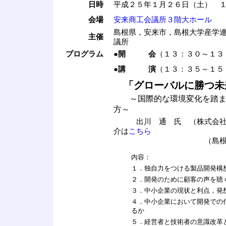
日時
平成２５年１月２６日（土） 
会場
安来商工会議所３階大ホール
島根県，安来市，島根大学産学
主催
議所
プログラム
●
開 会
（１３：３０～１３
●
講 演
（１３：３５～１５
「グローバルに勝つ未
～国際的な環境変化を踏まえ
方～
出川 通 氏 （株式会社テ
介は
こちら
（島根大学産学連
内容：
１．独自力をつける製品開発構
２．開発のために顧客の声を聴
３．中小企業の現状と利点，発
４．中小企業において開発での
るか
５．経営者と技術者の意識改革