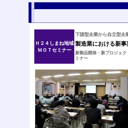
下請型企業から自立型企
Ｈ２４しまね地域
製造業における新事
ＭＯＴセミナー
新製品開発・新プロジェク
ミナー