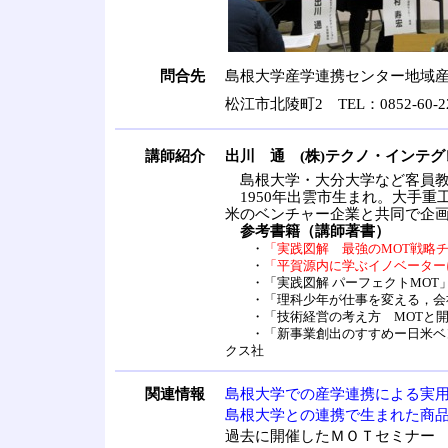
問合先
島根大学産学連携センター地域
松江市北陵町2 TEL：0852-60-22
講師紹介
出川 通 (株)テクノ・インテ
島根大学・大分大学など客員教
1950年出雲市生まれ。大手重
米のベンチャー企業と共同で企
参考書籍（講師著書）
・
「実践図解 最強のMOT戦略チャー
・
「平賀源内に学ぶイノベーターになる
・「実践図解 パーフェクトMOT」 秀和シ
・「理科少年が仕事を変える，会
・「技術経営の考え方 MOTと開
・「新事業創出のすすめー日米ベン
クス社
関連情報
島根大学での産学連携による実
島根大学との連携で生まれた商
過去に開催したＭＯＴセミナー