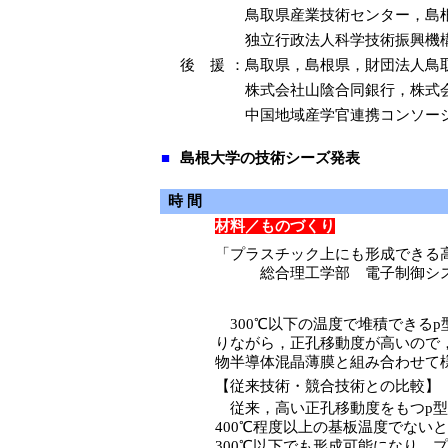
鳥取県産業技術センター，島
独立行政法人科学技術振興機
後 援
：
鳥取県，島根県，財団法人鳥
株式会社山陰合同銀行，株式
中国地域産学官連携コンソー
■
島根大学の技術シーズ発表
時 間
材料／ものづくり
「プラスチック上にも形成できる
総合理工学部 電子制御シス
300℃以下の温度で堆積できる
りながら，正孔移動度が高いので，
物半導体混晶薄膜と組み合わせて
【従来技術・競合技術との比較】
従来，高い正孔移動度をもつp型半
400℃程度以上の基板温度でない
300℃以下でも形成可能になり，