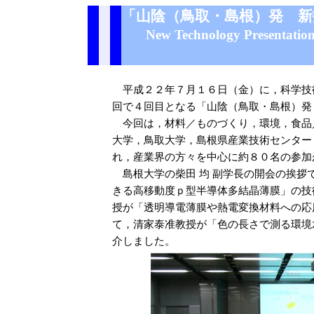
「山陰（鳥取・島根）発 新
New Technology Presentation
平成２２年７月１６日（金）に，科学技
回で４回目となる「山陰（鳥取・島根）発
今回は，材料／ものづくり，環境，食品
大学，鳥取大学，島根県産業技術センター
れ，産業界の方々を中心に約８０名の参加
島根大学の柴田 均 副学長の開会の挨拶
きる高移動度ｐ型半導体多結晶薄膜」の技
授が「透明導電薄膜や熱電変換材料への応
て，清家泰准教授が「色の長さで測る環境
介しました。