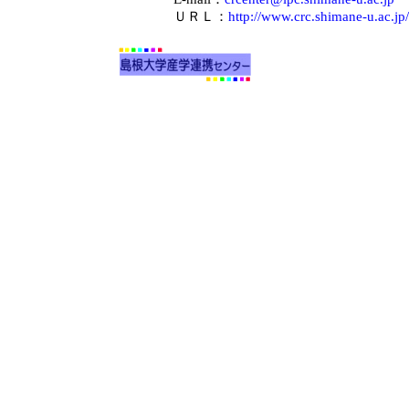
ＵＲＬ：
http://www.crc.shimane-u.ac.jp/