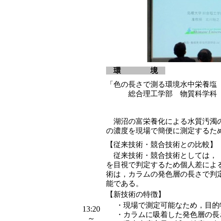
環 境
「色の長さで測る環境水中栄養塩
総合理工学部 物質科学科 
湖沼の富栄養化による水質汚濁の
の濃度を現場で簡便に測定するた
【従来技術・競合技術との比較】
従来技術・競合技術としては，「
を目視で判定するため個人差によ
術は，カラムの発色層の長さで判
能である。
【新技術の特徴】
・
現場で測定可能なため，目的
13:20
・
カラムに吸着した発色層の長
～