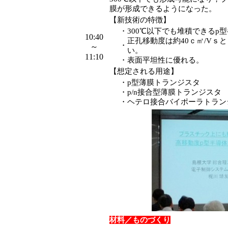
膜が形成できるようになった。
【新技術の特徴】
・
300℃以下でも堆積できるp
10:40
正孔移動度は約40ｃ㎡/Vｓ
・
～
い。
11:10
・
表面平坦性に優れる。
【想定される用途】
・
p型薄膜トランジスタ
・
p/n接合型薄膜トランジスタ
・
ヘテロ接合バイポーラトラン
材料／ものづくり