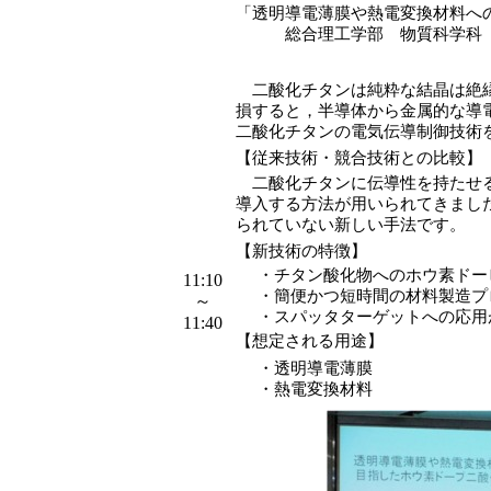
「透明導電薄膜や熱電変換材料へ
総合理工学部 物質科学科 
二酸化チタンは純粋な結晶は絶縁
損すると，半導体から金属的な導
二酸化チタンの電気伝導制御技術
【従来技術・競合技術との比較】
二酸化チタンに伝導性を持たせる
導入する方法が用いられてきまし
られていない新しい手法です。
【新技術の特徴】
・
チタン酸化物へのホウ素ドー
11:10
・
簡便かつ短時間の材料製造プ
～
・
スパッタターゲットへの応用
11:40
【想定される用途】
・
透明導電薄膜
・
熱電変換材料