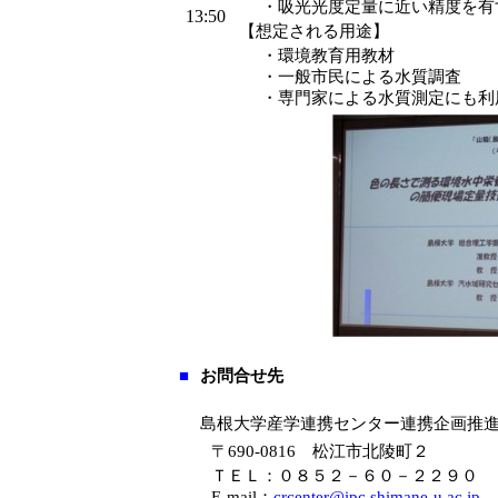
・
吸光光度定量に近い精度を有
13:50
【想定される用途】
・
環境教育用教材
・
一般市民による水質調査
・
専門家による水質測定にも利
■
お問合せ先
島根大学産学連携センター連携企画推
〒690-0816 松江市北陵町２
ＴＥＬ：０８５２－６０－２２９０
E-mail：
crcenter@ipc.shimane-u.ac.jp