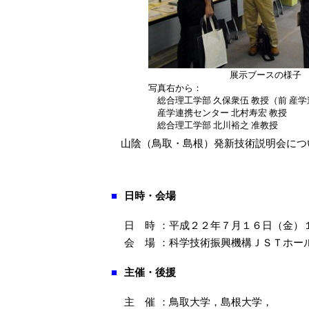
展示ブースの様子
写真右から：
総合理工学部 久保衆伍 教授（前 産
産学連携センター 北村寿宏 教授
総合理工学部 北川裕之 准教授
山陰（鳥取・島根）発新技術説明会につ
■
日時・会場
日 時
：
平成２２年７月１６日（金）
会 場
：
科学技術振興機構ＪＳＴホー
■
主催・後援
主 催
：
鳥取大学，島根大学，