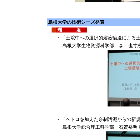
島根大学の技術シーズ発表
環 境
・「土壌中への選択的溶液輸送による
島根大学生物資源科学部 森 也寸志
・「ヘドロを加えた余剰汚泥からの新
島根大学総合理工科学部 石賀裕明 