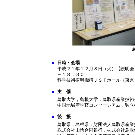
■
日時・会場
平成２１年１２月８日（火）【説明会
～１８：３０
科学技術振興機構ＪＳＴホール（東京
■
主 催
鳥取大学，島根大学，鳥取県産業技術
中国地域産学官コンソーシアム，独立
■
後 援
鳥取県，島根県，財団法人鳥取県産業
株式会社山陰合同銀行，株式会社鳥取