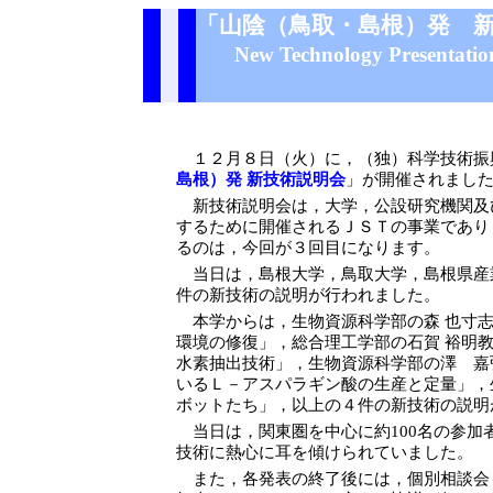
「山陰（鳥取・島根）発 
New Technology Presentation
１２月８日（火）に，（独）科学技術振
島根）発 新技術説明会
」が開催されまし
新技術説明会は，大学，公設研究機関及
するために開催されるＪＳＴの事業であり
るのは，今回が３回目になります。
当日は，島根大学，鳥取大学，島根県産
件の新技術の説明が行われました。
本学からは，生物資源科学部の森 也寸志
環境の修復」，総合理工学部の石賀 裕明
水素抽出技術」，生物資源科学部の澤 嘉
いるＬ－アスパラギン酸の生産と定量」，
ボットたち」，以上の４件の新技術の説明
当日は，関東圏を中心に約100名の参加
技術に熱心に耳を傾けられていました。
また，各発表の終了後には，個別相談会