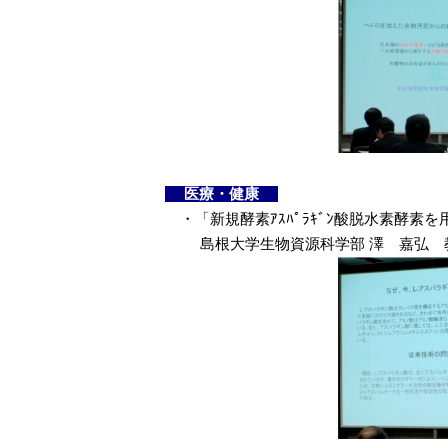
医療・健康
・「新規酵素ｱｽﾊﾟﾗｷﾞﾝ酸脱水素酵素を用
島根大学生物資源科学部 澤 嘉弘 