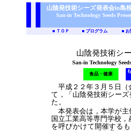
山陰発技術シーズ発表会in島根2
San-in Technology Seeds Present
■
ＴＯＰ
■
プログラム
■
お
山陰発技術シー
San-in Technology Seeds
食品・健康
平成２２年３月５日（
て，「山陰発技術シーズ
た。
本発表会は，本学が主
国立工業高等専門学校，
を呼びかけて開催するも