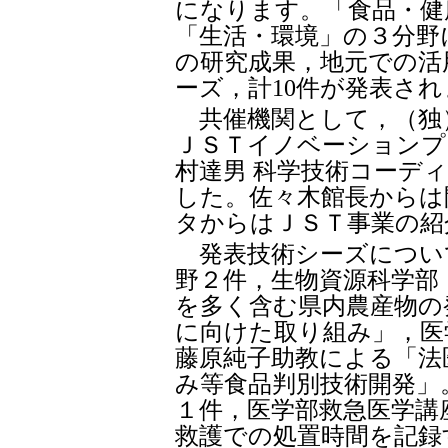
になります。「食品・健
「生活・環境」の３分野
の研究成果，地元での活
ーズ，計10件が発表さ
共催機関として，（独
ＪＳＴイノベーションプ
村達男 科学技術コーデ
した。佐々木館長からは
タからはＪＳＴ事業の紹
発表技術シーズについ
野２件，生物資源科学部
を多く含む県内農産物の
に向けた取り組み」，医
藤原純子助教による「法
み等食品判別技術開発」
１件，医学部救急医学講
救護での処置時間を記録