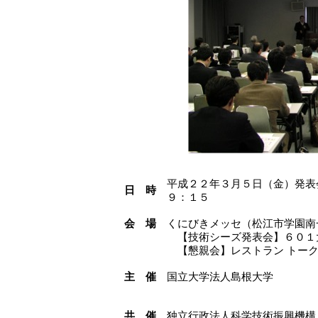
平成２２年３月５日（金）発表
日 時
９：１５
会 場
くにびきメッセ（松江市学園南
【技術シーズ発表会】６０１
【懇親会】レストラン トーク
主 催
国立大学法人島根大学
共 催
独立行政法人科学技術振興機構