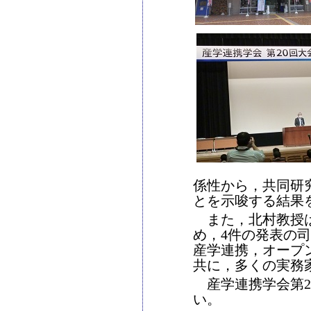
係性から，共同研
とを示唆する結果
また，北村教授は
め，4件の発表の
産学連携，オープ
共に，多くの実務
産学連携学会第2
い。