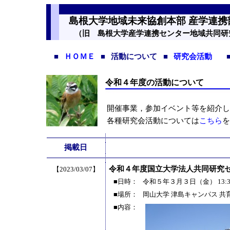
島根大学地域未来協創本部 産学連携
（旧 島根大学産学連携センター地域共同研
■
ＨＯＭＥ
■
活動について
■
研究会活動
令和４年度の活動について
開催事業，参加イベント等を紹介し
各種研究会活動については
こちら
を
掲載日
令和４年度国立大学法人共同研究
【2023/03/07】
■日時：
令和５年３月３日（金） 13:30
■場所：
岡山大学 津島キャンパス 
■内容：