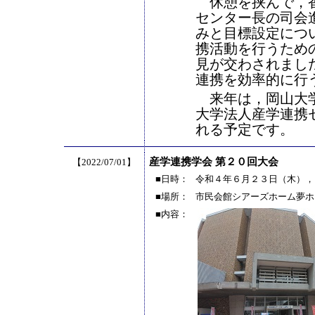
休憩を挟んで，香
センター長の司会
みと目標設定につい
携活動を行うため
見が交わされまし
連携を効率的に行
来年は，岡山大学
大学法人産学連携
れる予定です。
産学連携学会 第２０回大会
【2022/07/01】
■日時：
令和４年６月２３日（木），
■場所：
市民会館シアーズホーム夢ホ
■内容：