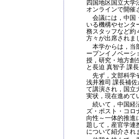
四国地区国立大学
オンラインで開催
会議には，中国・
いる機構やセンタ
務スタッフなど約
方々が出席されま
本学からは，当部
ープンイノベーシ
授，研究・地方創
と長迫 真智子 課
先ず，文部科学省
浅井雅司 課長補
て講演され，国立
実状，現在進めて
続いて，中国経済
ズ・ポスト・コロ
向性～一体的推進
題して，産官学連
について紹介され