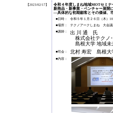
令和４年度しまね地域MOTセミナ
【2023/02/17】
新商品・新事業・ベンチャー展開
―具体的な初期顧客とその価値、
■日時：
令和５年１月２６日（木）10:30
■場所：
テクノアークしまね 大会議
■講師：
出 川 通 氏
株式会社テクノ･
島根大学 地域未
北村 寿宏 島根大
■司会：
■内容：