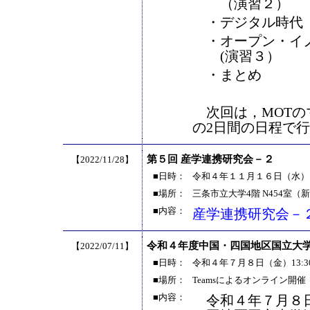
（演習２）
・デジタル時代（
・オープン・イノ
(演習３）
・まとめ
次回は，MOTのマ
の2日間の日程で
第５回 産学連携研究会－２
【2022/11/28】
■日時：
令和４年１１月１６日（水）14:
■場所：
三条市立大学4階 N454室（
■内容：
産学連携研究会－
令和４年度中国・四国地区国立大
【2022/07/11】
■日時：
令和４年７月８日（金）13:30～
■場所：
Teamsによるオンライン開催
■内容：
令和４年７月８日