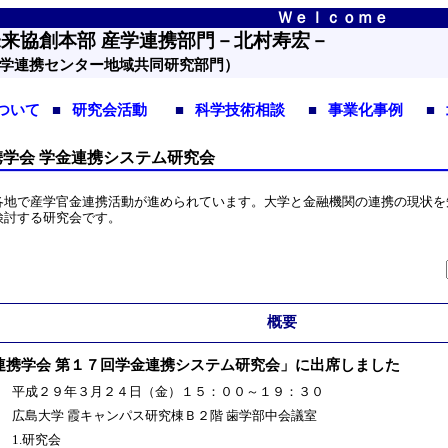
Ｗｅｌｃｏｍｅ
来協創本部 産学連携部門－北村寿宏－
学連携センター地域共同研究部門）
ついて
■
研究会活動
■
科学技術相談
■
事業化事例
■
携学会 学金連携システム研究会
地で産学官金連携活動が進められています。大学と金融機関の連携の現状を
検討する研究会です。
概要
連携学会 第１７回学金連携システム研究会」に出席しました
：
平成２９年３月２４日（金）１５：００～１９：３０
：
広島大学 霞キャンパス研究棟Ｂ２階 歯学部中会議室
：
1.研究会