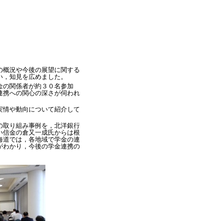
の概況や今後の展望に関する
い，知見を広めました。
金の関係者が約３０名参加
連携への関心の深さが伺われ
実情や動向について紹介して
の取り組み事例を，北洋銀行
い信金の倉又一成氏からは根
海道では，各地域で学金の連
がわかり，今後の学金連携の