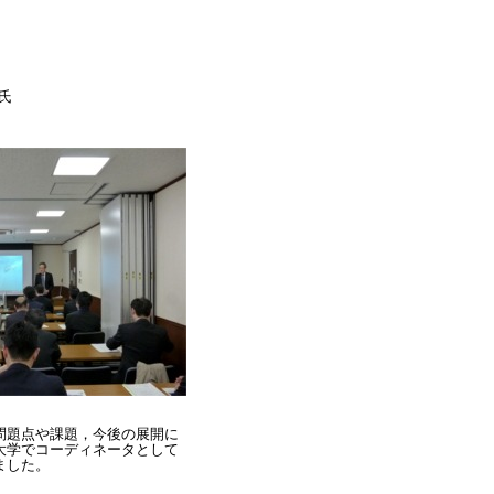
氏
問題点や課題，今後の展開に
大学でコーディネータとして
ました。
。