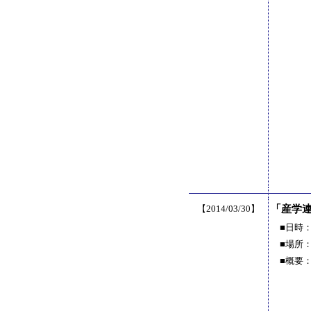
【2014/03/30】
「産学
■日時
■場所
■概要