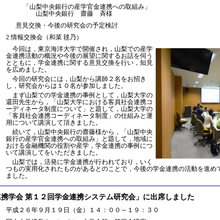
「山梨中央銀行の産学官金連携への取組み」
山梨中央銀行 齋藤 斉様
意見交換・今後の研究会の予定検討
2.情報交換会（和菜 毬乃）
：
今回は，東京海洋大学で開催され，山梨での産学
金連携活動の概況や今後の展望に関するお話を伺う
とともに，学金連携に関する意見交換を行い，知見
を広めました。
今回の研究会には，山梨から講師２名をお招き
し，研究会からは１０名が参加しました。
まず山梨での学金連携の事例として，山梨大学の
還田先生から，「山梨大学における客員社会連携コ
ーディネータ制度について」と題して，山梨大学の
「客員社会連携コーディネータ制度」の仕組みと運
用について講演して頂きました。
続いて，山梨中央銀行の齋藤様から，「山梨中央
銀行の産学官金連携への取組み」と題して，地域に
おける金融機関の役割や産学，学金連携の事例につ
いて講演してをいただきました。
山梨では，活発に学金連携が行われており，いく
つもの実用化されたものがあるとのことで，今後の学金連携の活動を進め
ました。
連携学会 第１２回学金連携システム研究会」に出席しました
：
平成２６年９月１９日（金）１４：００～１９：３０