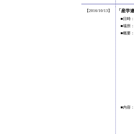
【2016/10/13】
「産学
■日時
■場所
■概要
■内容