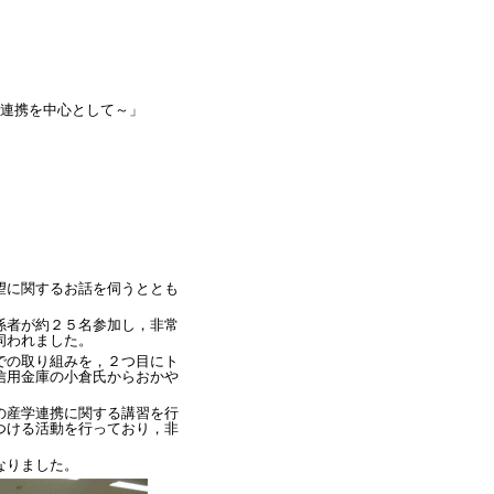
）
連携を中心として～」
望に関するお話を伺うととも
係者が約２５名参加し，非常
伺われました。
での取り組みを，２つ目にト
信用金庫の小倉氏からおかや
の産学連携に関する講習を行
つける活動を行っており，非
なりました。