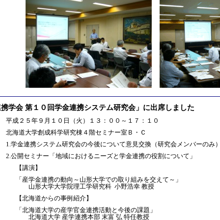
連携学会 第１０回学金連携システム研究会」に出席しました
：
平成２５年９月１０日（火）１３：００～１７：１０
：
北海道大学創成科学研究棟４階セミナー室Ｂ・Ｃ
：
1.学金連携システム研究会の今後について意見交換（研究会メンバーのみ
2.公開セミナー「地域におけるニーズと学金連携の役割について」
【講演】
「産学金連携の動向～山形大学での取り組みを交えて～」
山形大学大学院理工学研究科 小野浩幸 教授
【北海道からの事例紹介】
「北海道大学の産学官金連携活動と今後の課題」
北海道大学 産学連携本部 末富 弘 特任教授