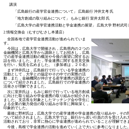
講演
「広島銀行の産学官金連携について」 広島銀行 沖井文考 氏
「地方創成の取り組みについて」 もみじ銀行 室井太郎 氏
「広島大学の産学官連携活動と学金連携の展望」 広島大学 野村武司 
2.情報交換会（むすびむさし本通店）
：
全国各地で産学官金連携活動が進められていま
す。
今回は，広島大学で開催され，広島県内の２つの
金融機関と広島大学から講師としてお招きし，広島
での産学金連携活動の概況や今後の展望に関するお
話を伺いました。また，学金連携に関する意見交換
を行い，知見を広めました。（参加者は，２０名）
まず沖井氏は，広島銀行で行っている学金連携の
活動として，大学との協定やその中での実際の活
動，また，金融機関が仲介する産学連携の課題など
について紹介されました。広島銀行での学金連携の
活発さが理解できました。
次に室井氏は，もみじ銀行で行っている地方創成
に向けた取り組みや学金連携の取り組みが紹介され
ました。支店長を対象としたマッチング会や学生に
よる企業の魅力発信の取り組みが非常に興味深く，
印象的でした。
最後に野村氏は，広島大学での産学連携や学金連携の取り組みや，その
ついて紹介されました。広島大学では，銀行から若い行員の方を受け入れ
活動されており，非常に熱心に学金連携が進められていることが理解でき
今後，島根で学金連携の活動を進めていく上で大いに参考になりました