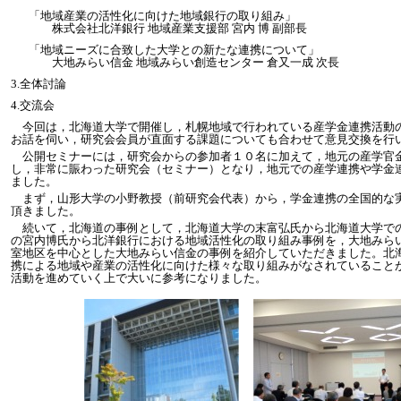
「地域産業の活性化に向けた地域銀行の取り組み」
株式会社北洋銀行 地域産業支援部 宮内 博 副部長
「地域ニーズに合致した大学との新たな連携について」
大地みらい信金 地域みらい創造センター 倉又一成 次長
3.全体討論
4.交流会
：
今回は，北海道大学で開催し，札幌地域で行われている産学金連携活動
お話を伺い，研究会会員が直面する課題についても合わせて意見交換を行
公開セミナーには，研究会からの参加者１０名に加えて，地元の産学官
し，非常に賑わった研究会（セミナー）となり，地元での産学連携や学金
ました。
まず，山形大学の小野教授（前研究会代表）から，学金連携の全国的な
頂きました。
続いて，北海道の事例として，北海道大学の末富弘氏から北海道大学で
の宮内博氏から北洋銀行における地域活性化の取り組み事例を，大地みら
室地区を中心とした大地みらい信金の事例を紹介していただきました。北
携による地域や産業の活性化に向けた様々な取り組みがなされていること
活動を進めていく上で大いに参考になりました。