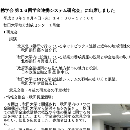
連携学会 第１６回学金連携システム研究会」に出席しました
：
平成２８年１０月４日（火）１４：３０～１７：００
：
秋田大学地方創成センター１号館
：
1.研究会
講演
「北東北３銀行で行っているネットビックス連携と近年の地域活性
秋田銀行 藤木健介 氏
「秋田大学内に設置している起業力養成講座の説明と学金連携の取
北都銀行 今野道人 氏
「政府系金融機関から見た地方都市の魅力と役割」
日本政策金融公庫 星 則幸 氏
「秋田大学における学金連携システムの戦略のあり方と展望」
秋田大学 伊藤晋宏 氏
意見交換・今後の研究会の予定検討
2.情報交換会（秋田長屋酒場）
：
今回は，秋田大学で開催され，秋田県内の３つの
金融機関と秋田大学から講師４名をお招きし，秋田
での産学金連携活動の概況や今後の展望に関するお
話を伺いました。また，学金連携に関する意見交換
を行い，知見を広めました。参加者は１６名でし
た。
まず，藤木氏から，秋田銀行での，①北東北三行