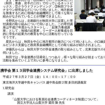
（秋田，青森，岩手の三行）で行っているネットビ
ックス，②クラウドファンディング，③秋田プラチ
ナタウン研究会などについて伺いました。地方創成
を推進するために地域の金融機関として様々な取り
組みがなされていることが理解できました。
今野氏からは，北都銀行が秋田大学に設置した寄
付講座の取り組みについて伺いました。この寄付講
座は平成27年度からスタートし，「起業力養成講
座」として，地域の起業家，リーダー人材養成を目
的に学生の起業力の教育を中心に活動を行っている
そうです。
星氏からは，秋田を中心に地方都市の魅力について伺いました。小口融
ルビジネス支援など政府系金融機関としての取り組みが紹介されました。
伊藤氏からは，秋田大学での学金連携の取り組みとして，北東北版TLO
伺いました。
秋田では，学金連携が活発化しつつあり，様々な取り組みが始まってお
活動を進めていく上で大いに参考になりました。
連携学会 第１３回学金連携システム研究会」に出席しました
：
平成２７年３月２７日（金）１４：００～１７：００
：
東京海洋大学越中島キャンパス 越中島会館２階 多目的講義室
：
1.研究会
講演
「山梨大学における客員社会連携コーディネータ制度について」
国立大学法人山梨大学 還田 隆 先生