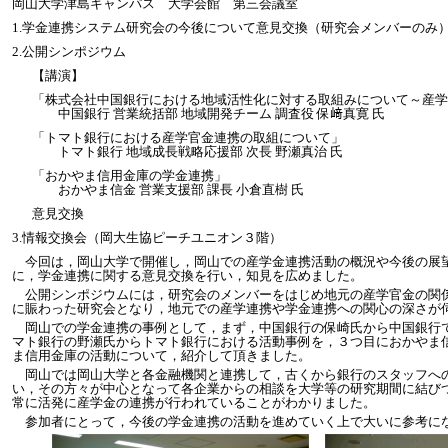
：
岡山大学津島キャンパス 大学会館 第三会議室
：
1.学金連携システム研究会の今後について意見交換（研究会メンバーのみ
2.公開シンポジウム
【講演】
「株式会社中国銀行における地域活性化に対する取組みについて～産学
中国銀行 営業統括部 地域開発チーム 調査役 保﨑真寛 氏
「トマト銀行における産学官金連携の取組について」
トマト銀行 地域成長戦略応援部 次長 野瀬真治 氏
「おかやま信用金庫の学金連携」
おかやま信金 営業支援部 課長 小倉直樹 氏
意見交換
3.情報交換会（岡大生協ピーチユニオン３階）
：
今回は，岡山大学で開催し，岡山での産学金連携活動の概況や今後の展
に，学金連携に関する意見交換を行い，知見を広めました。
公開シンポジウムには，研究会のメンバーをはじめ地元の産学官金の関
に賑わった研究会となり，地元での産学連携や学金連携への関心の深さが
岡山での学金連携の事例として，まず，中国銀行の保崎氏から中国銀行
マト銀行の野瀬氏からトマト銀行における活動事例を，３つ目におかやま
ま信用金庫の活動について，紹介して頂きました。
岡山では岡山大学と各金融機関と連携して，古くから銀行のスタッフへ
い，その方々が中心となって各企業からの相談を大学等の研究期間に結び
常に活発に産学金の連携が行われていることがわかりました。
参加者にとって，今後の学金連携の活動を進めていく上で大いに参考に