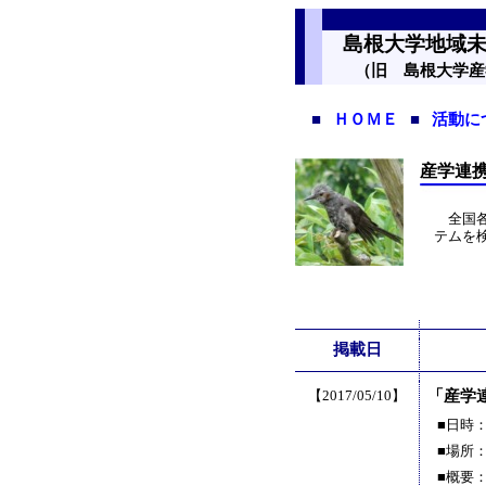
島根大学地域未
（旧 島根大学産
■
ＨＯＭＥ
■
活動に
産学連
全国各
テムを
掲載日
【2017/05/10】
「産学
■日時
■場所
■概要