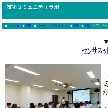
技術コミュニティラボ
■
Ｈｏｍｅ
■
概要
■
ミーティングスタイル
■
成果
■
会場
終了したミ