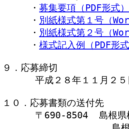
　　　・
募集要項（PDF形式
　　　・
別紙様式第１号（Wo
　　　・
別紙様式第２号（Wo
　　　・
様式記入例（PDF形
９．応募締切

      平成２８年１１月２５日（金）必着　

１０．応募書類の送付先

      〒690-8504  島根県松江市西川津町1060

                    島根大学 研究協力課 学術研究支援グル