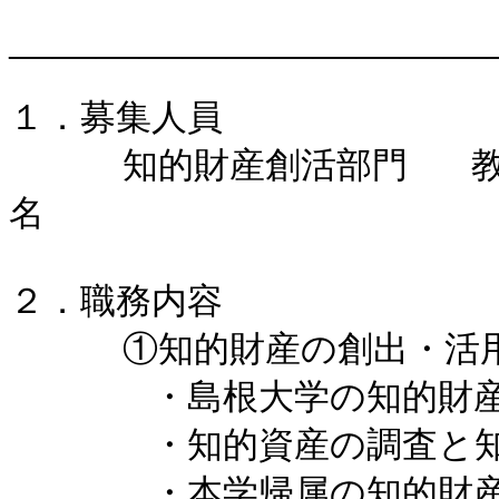
―――――――――――
１．募集人員

  　　知的財産創活部門   教授，　准教授　又は　講師    １
名

２．職務内容

  　　①知的財産の創出・活用に係わるマネジメント業務

　　　　・島根大学の知的財産
　　　　・知的資産の調査と知
　　　　・本学帰属の知的財産