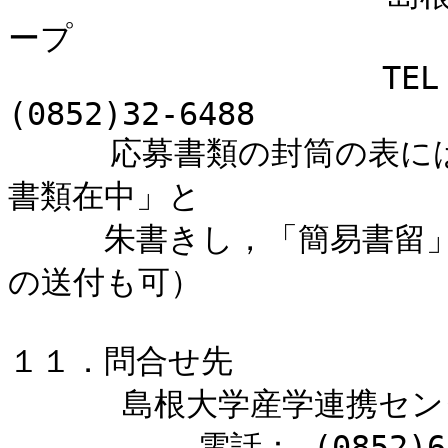
ープ

                　  TEL (0852)32-6056   FAX 
(0852)32-6488

  　　応募書類の封筒の表には必ず「産学連携センター教員応募
書類在中」と

　　　朱書きし，「簡易書留
の送付も可）

１１．問合せ先

      島根大学産学連携センター長　大庭　卓也

          電話： (0852)60-2290
