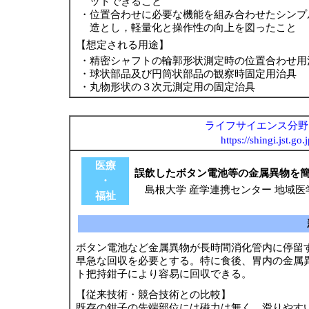
ットできること
・
位置合わせに必要な機能を組み合わせたシンプ
造とし，軽量化と操作性の向上を図ったこと
【想定される用途】
・
精密シャフトの輪郭形状測定時の位置合わせ用
・
球状部品及び円筒状部品の観察時固定用治具
・
丸物形状の３次元測定用の固定治具
ライフサイエンス分野 新
https://shingi.jst.g
医療
誤飲したボタン電池等の金属異物を
・
島根大学 産学連携センター 地域医
福祉
ボタン電池など金属異物が長時間消化管内に停留
早急な回収を必要とする。特に食後、胃内の金属
ト把持鉗子により容易に回収できる。
【従来技術・競合技術との比較】
既存の鉗子の先端部位には磁力は無く、滑りやす