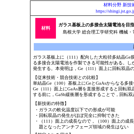
材料分野 新技術
https://shingi.jst.g
ガラス基板上の多接合太陽電池を目指し
材料
島根大学 総合理工学研究科 機械・
ガラス基板上に（111）配向した大粒径多結晶Ge
る多接合太陽電池を作製できる可能性がある。しかし
発生する。本発明は，Ge（111）面上に回転双晶
【従来技術・競合技術との比較】
単結晶Ge（100）基板上にGeとGaAsからな
Ge（111）面上にGaAs層を直接形成すると回転
する前に，GaSb緩衝層を形成することで，回転
【新技術の特徴】
・
ガラスの軟化温度以下での形成が可能
・
回転双晶の発生がほぼ完全に抑制できた
・
（111）面上の成長なので，（100）面上の成
題となったアンチフェーズ領域の発生はない