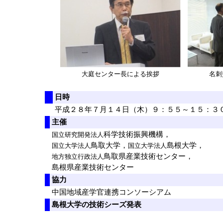
大庭センター長による挨拶
名刺
日時
平成２８年７月１４日（木）９：５５～１５：３
主催
科学技術振興機構，
国立研究開発法人
鳥取大学，
島根大学，
国立大学法人
国立大学法人
鳥取県産業技術センター，
地方独立行政法人
島根県産業技術センター
協力
中国地域産学官連携コンソーシアム
島根大学の技術シーズ発表