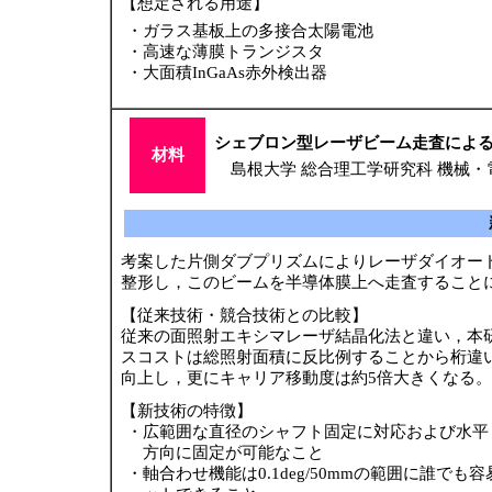
【想定される用途】
・
ガラス基板上の多接合太陽電池
・
高速な薄膜トランジスタ
・
大面積InGaAs赤外検出器
シェブロン型レーザビーム走査に
材料
島根大学 総合理工学研究科 機械・
考案した片側ダブプリズムによりレーザダイオー
整形し，このビームを半導体膜上へ走査すること
【従来技術・競合技術との比較】
従来の面照射エキシマレーザ結晶化法と違い，本
スコストは総照射面積に反比例することから桁違
向上し，更にキャリア移動度は約5倍大きくなる。
【新技術の特徴】
・
広範囲な直径のシャフト固定に対応および水平
方向に固定が可能なこと
・
軸合わせ機能は0.1deg/50mmの範囲に誰でも