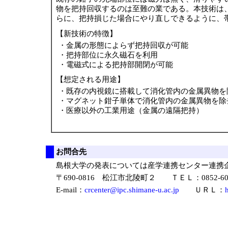
物を把持回収するのは至難の業である。本技術は
らに、把持損じた場合にやり直しできるように、
【新技術の特徴】
・
金属の形態によらず把持回収が可能
・
把持部位に永久磁石を利用
・
電磁式による把持部開閉が可能
【想定される用途】
・
既存の内視鏡に搭載して消化管内の金属異物を
・
マグネット鉗子単体で消化管内の金属異物を除
・
医療以外の工業用途（金属の遠隔把持）
お問合先
島根大学の発表については産学連携センター連携
〒690-0816 松江市北陵町２ ＴＥＬ：0852-60-
E-mail：
crcenter@ipc.shimane-u.ac.jp
ＵＲＬ：