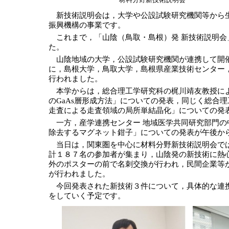
新技術説明会は，大学や公設試験研究機関等から生
振興機構の事業です。
これまで，「山陰（鳥取・島根）発 新技術説明会
た。
山陰地域の大学，公設試験研究機関が連携して開催
に，島根大学，鳥取大学，島根県産業技術センター
行われました。
本学からは，総合理工学研究科の梶川靖友教授による
のGaAs層形成方法」についての発表，同じく総合
走査による走査領域の局所単結晶化」についての発
一方，産学連携センター 地域医学共同研究部門の
除去するマグネット鉗子」についての発表が午後か
当日は，関東圏を中心に材料分野新技術説明会では
計１８７名の参加者が集まり，山陰発の新技術に熱
外のポスターの前で名刺交換が行われ，民間企業等
が行われました。
今回発表された新技術３件について，具体的な連携
をしていく予定です。