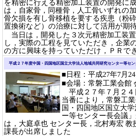
を精密に行える精密加工装置の開発に
は，自家骨，同種骨，人工骨いずれの
骨欠損を有し骨移植を要する疾患（粉
置換術など）の治療に対して活用が期
当日は，開発した３次元精密加工装置
し，実際の工程を見ていただき，企業
の方に興味を持っていただけ，ＰＲで
平成２７年度中国・四国地区国立大学法人地域共同研究センター等セン
■日程：平成27年7月24
■会場：常磐工業会館
平成２７年７月２４
当番により，常磐工業
国・四国地区国立大学
ー等センター長会議」
は，大庭卓也 センター長，北村寿宏 教
課長が出席しました