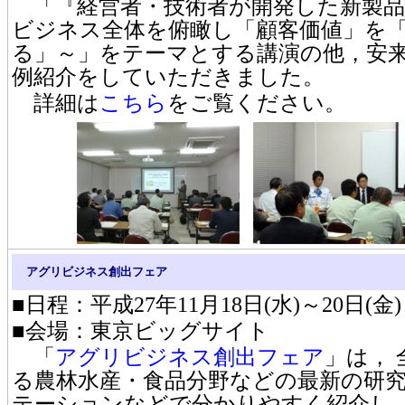
「『経営者・技術者が開発した新製品
ビジネス全体を俯瞰し「顧客価値」を
る」～」をテーマとする講演の他，安
例紹介をしていただきました。
詳細は
こちら
をご覧ください。
アグリビジネス創出フェア
■日程：平成27年11月18日(水)～20日(金)
■会場：東京ビッグサイト
「
アグリビジネス創出フェア
」は，
る農林水産・食品分野などの最新の研
テーションなどで分かりやすく紹介し