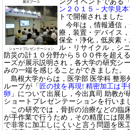
ングイベントである
展示ブース
ン２０１５－大学見本
トで開催されました
今年は，情報通信，
療，装置・デバイス
保全・浄化，低炭素・
ル・リサイクル，シ
ショートプレゼンテーション
防災の計１０分野から５００件を超え
ーズが展示説明され，各大学の研究シ
みの一端を感じることができました。
島根大学からは，医学部 医学科 整形外
ループが「
匠の技を再現! 精密加工は
卵
」について出展し，今出真司 助教が
ショートプレゼンテーションを行いま
この研究では，骨折の治療などの臨床
が手作業で行うため，その精度には限
で非常に加工しにくいと言う問題を医