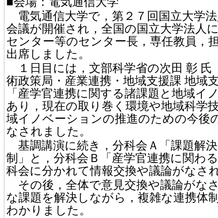
■会場：電気通信大学
電気通信大学で，第２７回国立大学法
会議が開催され，全国の国立大学法人
センター等のセンター長，専任教員，
出席しました。
１日目には，文部科学省の次田 彰 氏
術政策局・産業連携・地域支援課 地域
「産学官連携に関する諸課題と地域イ
あり，現在の取り巻く環境や地域科学
域イノベーションの推進のための今後
なされました。
基調講演に続き，分科会Ａ「課題解決
制」と，分科会Ｂ「産学官連携に関わ
科会に分かれて情報交換や議論がなさ
その後，全体で意見交換や議論がなさ
な課題を解決しながら，複雑な連携体
わかりました。