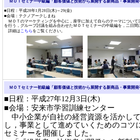
ＭＯＴセミナー中級編「顧客価値と技術から展開する新商品・事業開発
■日程：平成28年1月28日(木)～29(金)
■会場：テクノアークしまね
ＭＯＴのマーケティングを中心に，座学に加えて自らのテーマについて
を行う，グループ討議を組み合わせたＭＯＴセミナーの中級編を，二日間
詳細は
こちら
をご覧ください。
ＭＯＴセミナー初級編「顧客価値と技術から展開する新商品・事業開発
■日程：平成27年12月3日(木)
■会場：安来市学習訓練センター
中小企業が自社の経営資源を活かして
し，事業として進めていくためのコツ
セミナーを開催しました。