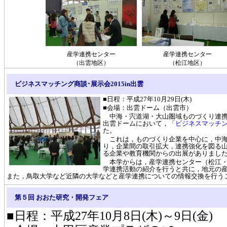
産学連携センター
産学連携センター
（出雲地区）
（松江地区）
ビジネスマッチング商談･展示会2015in出雲
■日程：平成27年10月29日(木)
■会場：出雲ドーム（出雲市）
中海・宍道湖・大山圏域ものづくり連携
出雲ドームにおいて，「
ビジネスマッチング
た。
これは，ものづくり企業を中心に，中海
り，企業間の取引拡大，連携強化を図る
る企業や教育機関からの出展がありまし
本学からは，産学連携センター（松江・
学連携活動の紹介を行うと共に，地元の
また，鳥取大学など近隣の大学などと産学連携についての情報交換を行う
第５回 おおた研究・開発フェア
■日程：平成27年10月8日(木)～9日(金)