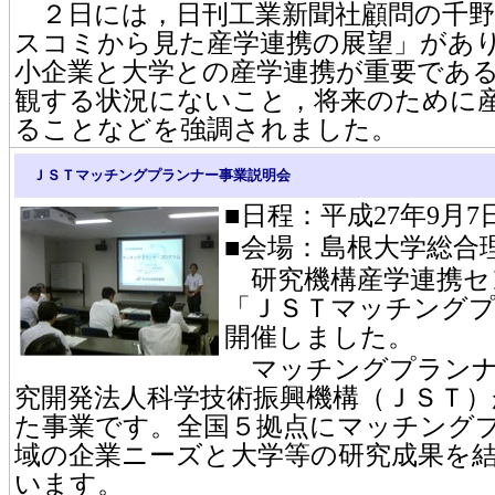
２日には，日刊工業新聞社顧問の千野 
スコミから見た産学連携の展望」があ
小企業と大学との産学連携が重要であ
観する状況にないこと，将来のために
ることなどを強調されました。
ＪＳＴマッチングプランナー事業説明会
■日程：平成27年9月7日
■会場：島根大学総合
研究機構産学連携セ
「ＪＳＴマッチングプ
開催しました。
マッチングプランナ
究開発法人科学技術振興機構（ＪＳＴ）
た事業です。全国５拠点にマッチング
域の企業ニーズと大学等の研究成果を
います。