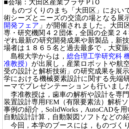
■会場：大田区産業プラザＰiＯ
ものづくりのまち「大田区」において
術シーズとニーズの交流の場となる展
開発フェア
」が開催されました。大田
専・研究機関４２団体，全国の企業２
ぞれ最新の研究開発成果や新製品，新
場者は１８６５名と過去最多で，大変
島根大学からは，
総合理工学研究科 
准教授）
が出展し，産業ロボットや航
受の設計と解析技術」の研究成果を展
学における機械要素設計に関する先端
ーマでプレゼンテーションも行いまし
李准教授は，歯車の解析や設計を専門
装置設計専用FEM（有限要素法）解析
事例の紹介，SolidWorks，AutoCA
自動設計計算，自動製図ソフトなどの
今回，本学のブースには，ものづくり