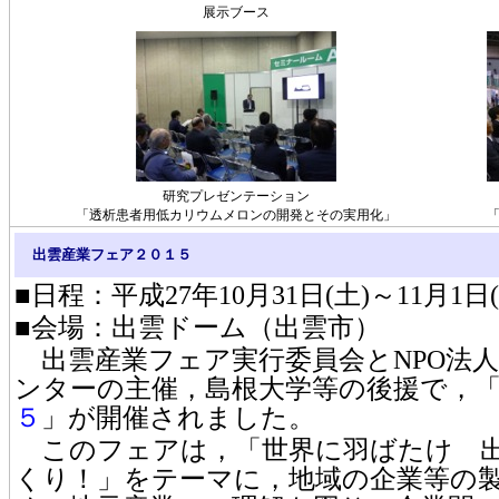
展示ブース
研究プレゼンテーション
「透析患者用低カリウムメロンの開発とその実用化」
出雲産業フェア２０１５
■日程：平成27年10月31日(土)～11月1日(
■会場：出雲ドーム（出雲市）
出雲産業フェア実行委員会とNPO法人
ンターの主催，島根大学等の後援で，
５
」が開催されました。
このフェアは，「世界に羽ばたけ 出
くり！」をテーマに，地域の企業等の