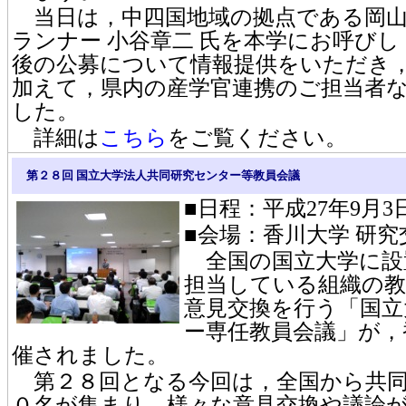
当日は，中四国地域の拠点である岡山
ランナー 小谷章二 氏を本学にお呼び
後の公募について情報提供をいただき
加えて，県内の産学官連携のご担当者
した。
詳細は
こちら
をご覧ください。
第２８回 国立大学法人共同研究センター等教員会議
■日程：平成27年9月3日
■会場：香川大学 研
全国の国立大学に設
担当している組織の教
意見交換を行う「国立
ー専任教員会議」が，
催されました。
第２８回となる今回は，全国から共同
０名が集まり，様々な意見交換や議論