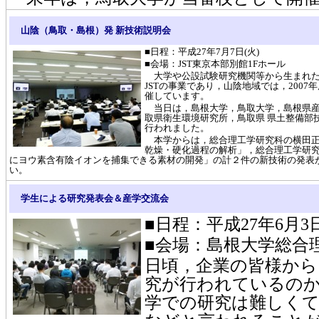
山陰（鳥取・島根）発 新技術説明会
■日程：平成27年7月7日(火)
■会場：JST東京本部別館1Fホール
大学や公設試験研究機関等から生まれた
JSTの事業であり，山陰地域では，200
催しています。
当日は，島根大学，鳥取大学，島根県産
取県衛生環境研究所，鳥取県 県土整備部
行われました。
本学からは，総合理工学研究科の横田正
乾燥・硬化過程の解析」，総合理工学研究
にヨウ素含有陰イオンを捕集できる素材の開発」の計２件の新技術の発表
い。
学生による研究発表会＆産学交流会
■日程：平成27年6月3日
■会場：島根大学総合
日頃，企業の皆様から
究が行われているの
学での研究は難しく