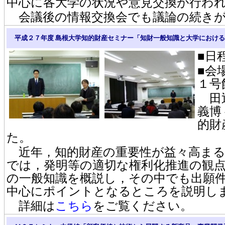
中心に各大学の状況や意見交換が行わ
会議後の情報交換会でも議論の続きが
平成２７年度 島根大学知的財産セミナー「知財一般知識と大学におけ
■日
■会
１号
田辺
義博
的財
た。
近年，知的財産の重要性が益々高まる
では，発明等の適切な権利化推進の観
の一般知識を概説し，その中でも出願
中心にポイントとなるところを説明し
詳細は
こちら
をご覧ください。