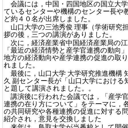
会議には，中国・四国地区の国立大学
ているセンターや機構のセンター長や
ど約４０名が出席しました。
山口大学の三池秀俊 理事（学術研究
拶の後，三つの講演がありました。
次に，経済産業省中国経済産業局の江
「最近の経済情勢と産学官連携の動向
地方の経済動向や産学連携の促進の取
れました。
最後に，山口大学 大学研究推進機構 
久 副センター長が「山口大学における
と題して講演されました。。
講演後に行われた会議では，「産学官
連携の在り方について」をテーマに，
の共同研究や各種連携の促進に対する
紹介され，意見を交換しました
来年は，鳥取大学が当番校として開催