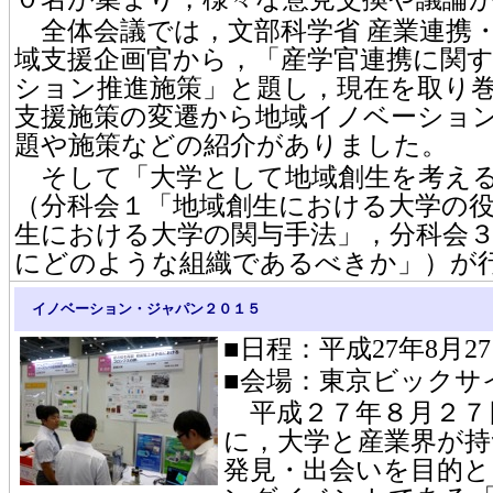
全体会議では，文部科学省 産業連携・
域支援企画官から，「産学官連携に関
ション推進施策」と題し，現在を取り
支援施策の変遷から地域イノベーショ
題や施策などの紹介がありました。
そして「大学として地域創生を考える
（分科会１「地域創生における大学の
生における大学の関与手法」，分科会
にどのような組織であるべきか」）が
イノベーション・ジャパン２０１５
■日程：平成27年8月27日
■会場：東京ビックサ
平成２７年８月２７
に，大学と産業界が持
発見・出会いを目的と