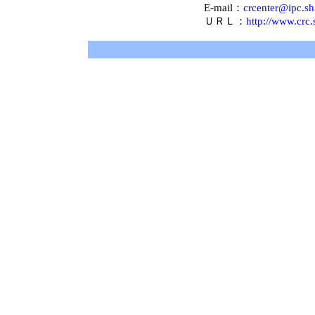
E-mail：
crcenter@ipc.sh
ＵＲＬ：
http://www.crc.