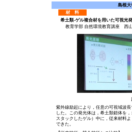
島根大
材 料
希土類-ゲル複合材を用いた可視光
教育学部 自然環境教育講座 西山
紫外線励起により，任意の可視域波長
した。この発光体は，希土類錯体を，
スタックしたゲル）中に，従来材料よ
できた。