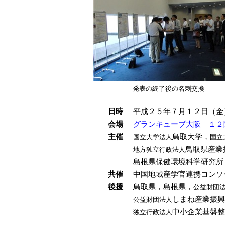
発表の終了後の名刺交換
日時
平成２５年７月１２日（金
会場
グランキューブ大阪 １２
主催
鳥取大学，
国立大学法人
国立
鳥取県産業
地方独立行政法人
島根県保健環境科学研究所
共催
中国地域産学官連携コンソ
後援
鳥取県，島根県，
公益財団
しまね産業振興
公益財団法人
中小企業基盤整
独立行政法人