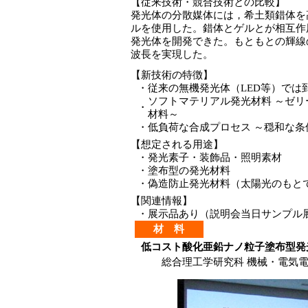
【従来技術・競合技術との比較】
発光体の分散媒体には，希土類錯体を
ルを使用した。錯体とゲルとが相互作
発光体を開発できた。もともとの輝線
波長を実現した。
【新技術の特徴】
・
従来の無機発光体（LED等）では
ソフトマテリアル発光材料 ～ゼ
・
材料～
・
低負荷な合成プロセス ～穏和な
【想定される用途】
・
発光素子・装飾品・照明素材
・
塗布型の発光材料
・
偽造防止発光材料（太陽光のもと
【関連情報】
・
展示品あり（説明会当日サンプル
材 料
低コスト酸化亜鉛ナノ粒子塗布型発
総合理工学研究科 機械・電気電子