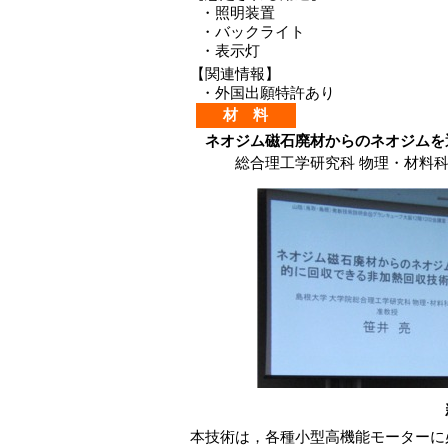
・
照明装置
・
バックライト
・
表示灯
【関連情報】
・
外国出願特許あり
材 料
ネオジム磁石廃材からのネオジムを
総合理工学研究科 物理・材料科学
本技術は，各種小型高機能モーターに