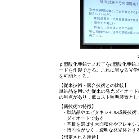
ｐ型酸化亜鉛ナノ粒子をn型酸化亜鉛
ードを作製できる。これに異なる光学
を可能とする。
【従来技術・競合技術との比較】
単結晶を用いた従来の発光ダイオード
の利点があり，低コスト照明装置とし
【新技術の特徴】
・
単結晶やエピタキシャル成長技術
ダイオードである
・
基板を選ばす大面積化やフレキシ
・
指向性がなく，透明な発光体とす
【想定される用途】