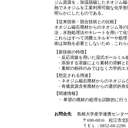
ジム資源を，加温脱磁したネオジム磁
熱でネオジムを工業利用可能な化学形
明らかにしたものである。
【従来技術・競合技術との比較】
ネオジム磁石廃材からのネオジム等の
法，水熱処理法やキレートを用いて化
これらはすべて消費エネルギーや処理
術は加熱を必要としないため，これら
【新技術の特徴】
・
反応溶媒を用いた湿式ボールミル
・
添加する溶媒により素材の溶解と
・
素材の粉砕のみではなく力学的エ
【想定される用途】
・
ネオジム磁石廃材からのネオジム
・
有価資源含有廃材からの選択的有
【関連情報】
・
希望の廃材の処理を試験的に行う
お問合先
島根大学産学連携センタ
〒690-0816 松江市
ＴＥＬ：0852-60-229