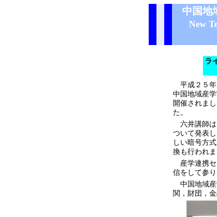
中国地域
New Tech
ラ
平成２５年９
中国地域産学
開催されまし
た。
六井講師は
ついて発表し
しい暗号方式
換も行われま
産学連携セ
信をして参り
中国地域産
関，財団，金