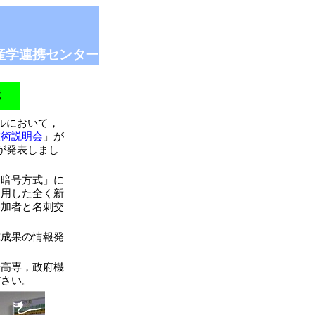
産学連携センター
境
ルにおいて，
技術説明会
」が
が発表しまし
暗号方式」に
利用した全く新
参加者と名刺交
成果の情報発
高専，政府機
ださい。