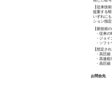
用した暗号
【従来技術
提案する暗
いずれにも
ション指定
【新技術の
・
従来の
・
ジョイ
・
ソフト
【想定され
・
高圧縮
・
高速処
・
高圧縮
お問合先