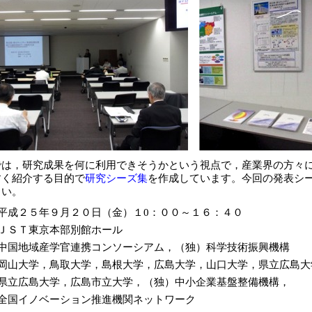
は，研究成果を何に利用できそうかという視点で，産業界の方々
すく紹介する目的で
研究シーズ集
を作成しています。今回の発表シ
さい。
平成２５年９月２０日（金）１0：００～１６：４０
ＪＳＴ東京本部別館ホール
中国地域産学官連携コンソーシアム，（独）科学技術振興機構
岡山大学，鳥取大学，島根大学，広島大学，山口大学，県立広島大
県立広島大学，広島市立大学，（独）中小企業基盤整備機構，
全国イノベーション推進機関ネットワーク