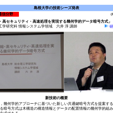
島根大学の技術シーズ発表
通信分野
(
・高セキュリティ・高速処理を実現する幾何学的データ暗号方式」
学研究科 情報システム学領域 六井 淳 講師
新技術の概要
，幾何学的アプローチに基づいた新しい共通鍵暗号方式を提案す
る暗号方式は木構造の構造情報とデータの配置情報の幾何学的組