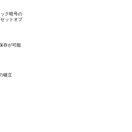
ロック暗号の
プセットオプ
保存が可能
の確立