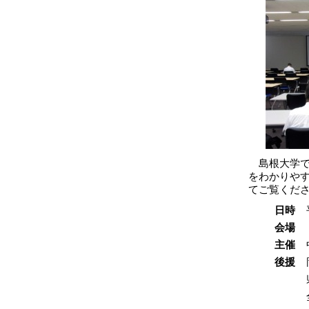
島根大学で
をわかりや
てご覧くだ
日時
会場
主催
後援