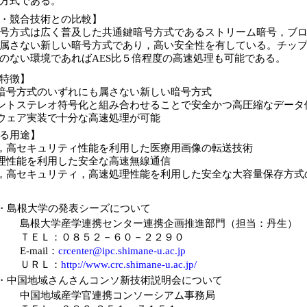
方式である。
・競合技術との比較】
号方式は広く普及した共通鍵暗号方式であるストリーム暗号，ブ
属さない新しい暗号方式であり，高い安全性を有している。チッ
のない環境であればAES比５倍程度の高速処理も可能である。
特徴】
暗号方式のいずれにも属さない新しい暗号方式
ントステレオ符号化と組み合わせることで安全かつ高圧縮なデータ
ウェア実装で十分な高速処理が可能
る用途】
，高セキュリティ性能を利用した医療用画像の転送技術
理性能を利用した安全な高速無線通信
，高セキュリティ，高速処理性能を利用した安全な大容量保存方式
・島根大学の発表シーズについて
島根大学産学連携センター連携企画推進部門（担当：丹生）
ＴＥＬ：０８５２－６０－２２９０
E-mail：
crcenter@ipc.shimane-u.ac.jp
ＵＲＬ：
http://www.crc.shimane-u.ac.jp/
・中国地域さんさんコンソ新技術説明会について
中国地域産学官連携コンソーシアム事務局