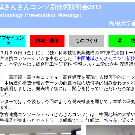
さんさんコンソ新技術説明会2013
nology Presentation Ｍeetings!
島根大学
イフサイエン
情報・通信
ものづくり
環 
ス
月２０日（金）に，（独）科学技術振興機構のJST東京別館ホー
官連携コンソーシアムを中心とした「
中国地域さんさんコンソ新
た。本学からは，総合理工学研究科 情報システム学の六井 淳講師
，「高圧縮・高セキュリティ・高速処理を実現する幾何学的データ
，木構造の構造情報とデータの配置情報の幾何学的組み合わせを
を説明しました。発表終了後には，関心を持っていただいた企業
した。
ンターでは，今後も，今回のような発表機会を通じて，本学の研究
ます。
学官連携コンソーシアム（さんさんコンソ）は，中国地域の大学や
融機関が集まったネットワーク組織です。詳細は
こちら
をご覧く