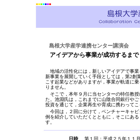
■
■
■
■
■
■
■
島根大学産学連携センター講演会
アイデアから事業が成功するまで
地域の活性化には，新しいアイデアで事業
新事業を展開していく手段としては，第2創
こす起業などがありますが，事業が軌道に乗
りません。
そこで，本年９月に当センターの特任教授
た。池淵氏は，これまでに山陰合同銀行やご
投資を通じて，企業再生や育成に携わってこ
今回は，２回に分けて，ベンチャーキャピ
例を紹介していただくとともに，そこにある
す。
日時
第１回：平成２５年１１