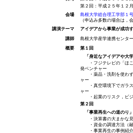
第２回：平成２５年１２
会場
島根大学総合理工学部１号
（申込み多数の場合は，
講演テーマ
アイデアから事業が成功
講師
島根大学産学連携センタ
概要
第１回
「身近なアイデアや大学
・フジテレビの「ほこ×
発ベンチャー
・薬品・洗剤を使わず汚
ャー
・真空環境下でガラス
ャー
・起業のリスク，ビジ
第２回
「事業再生への道のり
・決算書の大まかな見
・資金の調達方法（融
・事業再生の事例紹介