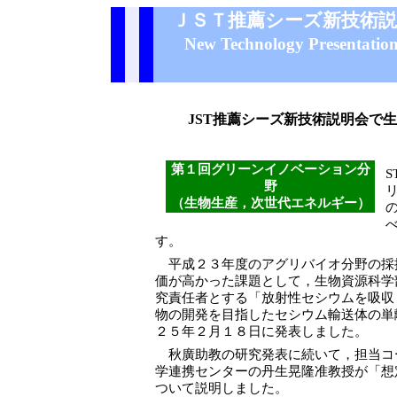
ＪＳＴ推薦シーズ新技術説
New Technology Presentation
JST推薦シーズ新技術説明会で
第１回グリーンイノベーション分
野
（生物生産，次世代エネルギー）
す。
平成２３年度のアグリバイオ分野の採
価が高かった課題として，生物資源科学
究責任者とする「放射性セシウムを吸収
物の開発を目指したセシウム輸送体の単
２５年２月１８日に発表しました。
秋廣助教の研究発表に続いて，担当コ
学連携センターの丹生晃隆准教授が「想
ついて説明しました。