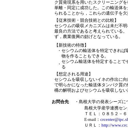
ク質発現系を用いたスクリーニングを
単離・同定に成功した。この輸送体を
られることから，これらの遺伝子を欠
【従来技術・競合技術との比較】
セシウムの吸収メカニズムは未だ不明
最良の方法であると考えられている。
ず，農業復興の妨げとなっている。
【新技術の特徴】
・
セシウムの輸送体を特定できれば
物を作ることもできる。
セシウム輸送体を特定することで
・
る
【想定される用途】
セシウムを吸収しないイネの作出に向
で明らかになった輸送体タンパク質の
構の解明およびセシウムを吸収しない
お問合先
・島根大学の発表シーズに
島根大学産学連携セン
ＴＥＬ：０８５２－
E-mail：
crcenter@ipc.s
ＵＲＬ：
http://www.crc