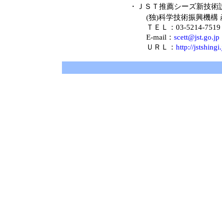
・ＪＳＴ推薦シーズ新技術
(独)科学技術振興機構
ＴＥＬ：03-5214-7519
E-mail：
scett@jst.go.jp
ＵＲＬ：
http://jstshing