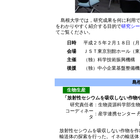
島根大学では，研究成果を何に利用
をわかりやすく紹介する目的で
研究シー
てご覧ください。
日時
平成２５年２月１８日（月
会場
ＪＳＴ東京別館ホール（東
主催
（独）科学技術振興機構
後援
（独）中小企業基盤整備機
島
生物生産
「放射性セシウムを吸収しない作物
研究責任者
：
生物資源科学部生物
コーディネー
：
産学連携センター 
タ
放射性セシウムを吸収しない作物を作
輸送体の探索を行った。イネの輸送体タ