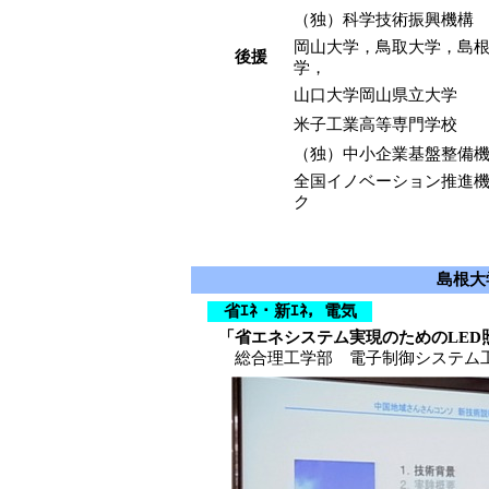
（独）科学技術振興機構
岡山大学，鳥取大学，島
後援
学，
山口大学岡山県立大学
米子工業高等専門学校
（独）中小企業基盤整備
全国イノベーション推進
ク
島根大
省ｴﾈ・新ｴﾈ，電気
「
省エネシステム実現のためのLED
総合理工学部 電子制御システム