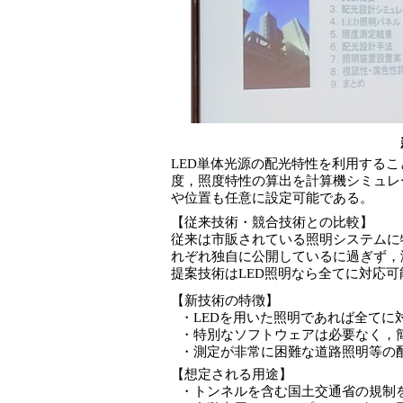
LED単体光源の配光特性を利用するこ
度，照度特性の算出を計算機シミュレ
や位置も任意に設定可能である。
【従来技術・競合技術との比較】
従来は市販されている照明システムに
れぞれ独自に公開しているに過ぎず，
提案技術はLED照明なら全てに対応可
【新技術の特徴】
・
LEDを用いた照明であれば全てに
・
特別なソフトウェアは必要なく，
・
測定が非常に困難な道路照明等の
【想定される用途】
・
トンネルを含む国土交通省の規制