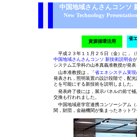
中国地域さんさんコンソ 
New Technology Presentation
省
資源循環活用
平成２３年１１月２５日（金）に，（独
中国地域さんさんコンソ 新技術説明会
システム工学科の山本真義准教授が発表
山本准教授は，「
省エネシステム実現
発表され，照明装置の設計段階で，配光
とを可能にする新技術を説明しました。
発表終了後には，展示パネルの前で補
交換も行われました。
中国地域産学官連携コンソーシアム（
関，財団，金融機関が集まったネットワ