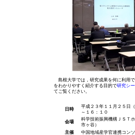
島根大学では，研究成果を何に利用で
をわかりやすく紹介する目的で
研究シー
てご覧ください。
平成２３年１１月２５日（
日時
～１６：１０
科学技術振興機構ＪＳＴ
会場
市ヶ谷）
主催
中国地域産学官連携コン