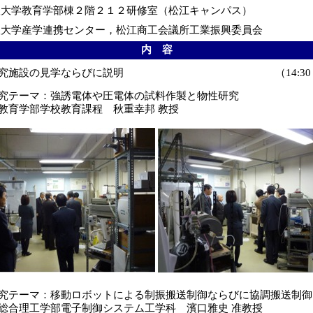
大学教育学部棟２階２１２研修室（松江キャンパス）
大学産学連携センター，松江商工会議所工業振興委員会
内 容
究施設の見学ならびに説明
（14:30
テーマ：強誘電体や圧電体の試料作製と物性研究
部学校教育課程 秋重幸邦 教授
テーマ：移動ロボットによる制振搬送制御ならびに協調搬送制御
工学部電子制御システム工学科 濱口雅史 准教授