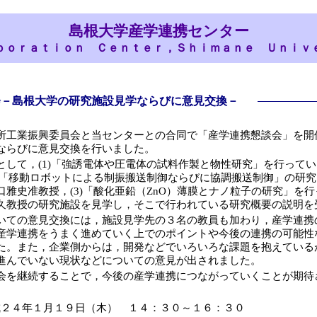
島根大学産学連携センター
ｂｏｒａｔｉｏｎ Ｃｅｎｔｅｒ，Ｓｈｉｍａｎｅ Ｕｎｉｖ
会－島根大学の研究施設見学ならびに意見交換－
工業振興委員会と当センターとの合同で「産学連携懇談会」を開
ならびに意見交換を行いました。
して，(1)「強誘電体や圧電体の試料作製と物性研究」を行って
2)「移動ロボットによる制振搬送制御ならびに協調搬送制御」の研
口雅史准教授，(3)「酸化亜鉛（ZnO）薄膜とナノ粒子の研究」を
久教授の研究施設を見学し，そこで行われている研究概要の説明を
ての意見交換には，施設見学先の３名の教員も加わり，産学連携
産学連携をうまく進めていく上でのポイントや今後の連携の可能性
た。また，企業側からは，開発などでいろいろな課題を抱えている
進んでいない現状などについての意見が出されました。
を継続することで，今後の産学連携につながっていくことが期待
２４年１月１９日（木） １４：３０～１６：３０