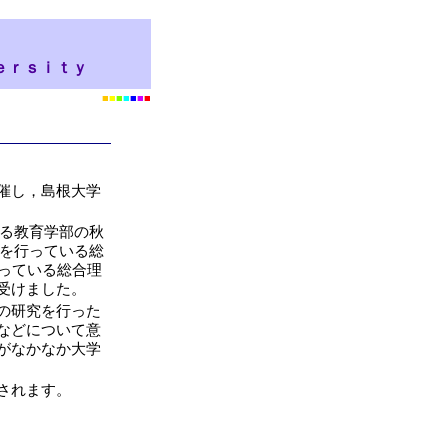
ｅｒｓｉｔｙ
■
■
■
■
■
■
■
催し，島根大学
いる教育学部の秋
究を行っている総
行っている総合理
受けました。
の研究を行った
などについて意
がなかなか大学
されます。