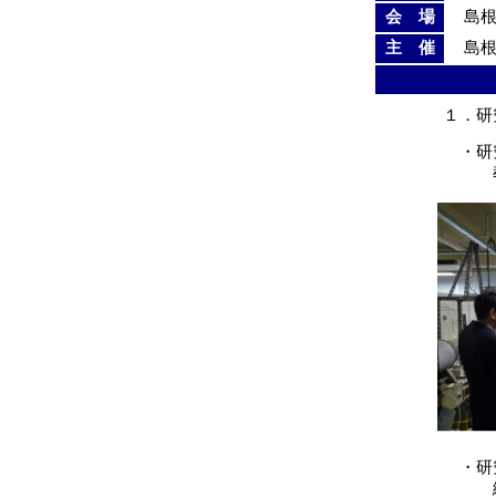
会 場
島根
主 催
島根
１．研
・研究
教育学
・研究
総合理