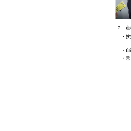
２．産
・挨拶：
産学連
・自己
・意見