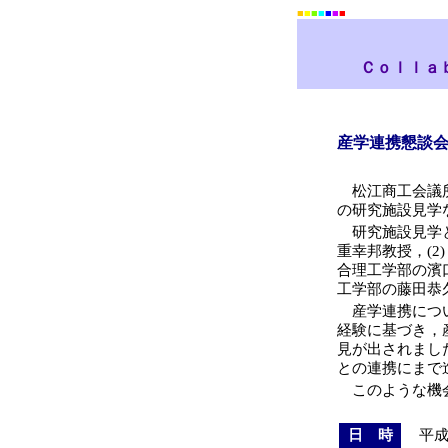
■
■
■
■
■
■
■
Ｃｏｌｌａ
産学連携懇談
松江商工会議所
の研究施設見学
研究施設見学と
重幸邦教授，(
合理工学部の濱
工学部の藤田恭
産学連携につい
経験に基づき，
見が出されまし
との連携にまで
このような機会
日 時
平成