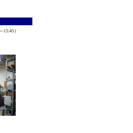
～15:45）