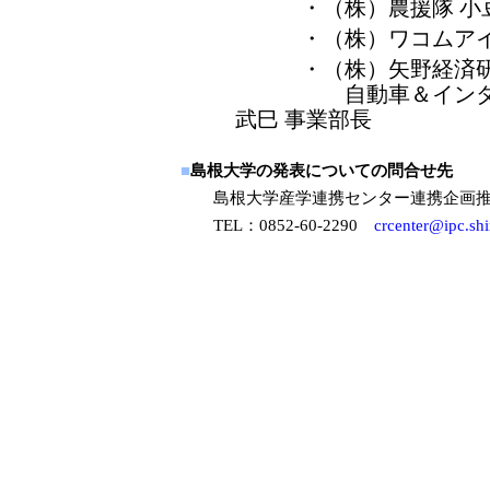
・（株）農援隊 小豆
・（株）ワコムアイテ
・（株）矢野経済研
自動車＆インダスト
武巳 事業部長
■
島根大学の発表についての問合せ先
島根大学産学連携センター連携企画
TEL：0852-60-2290
crcenter@ipc.sh