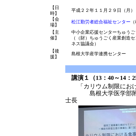
【日
平成２２年１１月２９日（月）
時】
【会
松江勤労者総合福祉センター
（
場】
【主
中小企業応援センターちゅうご
催】
（（財）ちゅうごく産業創造セ
ネス協議会）
【後
島根大学産学連携センター
援】
講演１（13：40～14：2
「カリウム制限におけ
島根大学医学部附属病
士長