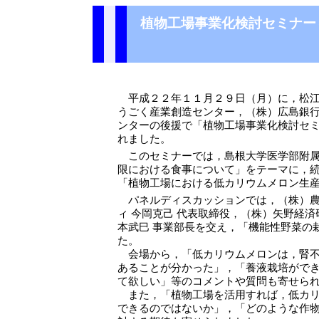
植物工場事業化検討セミナー
平成２２年１１月２９日（月）に，松江
うごく産業創造センター，（株）広島銀
ンターの後援で「植物工場事業化検討セ
れました。
このセミナーでは，島根大学医学部附属
限における食事について」をテーマに，
「植物工場における低カリウムメロン生
パネルディスカッションでは，（株）農援
ィ 今岡克己 代表取締役，（株）矢野経
本武巳 事業部長を交え，「機能性野菜の
た。
会場から，「低カリウムメロンは，腎不
あることが分かった」，「養液栽培がで
て欲しい」等のコメントや質問も寄せら
また，「植物工場を活用すれば，低カリ
できるのではないか」，「どのような作