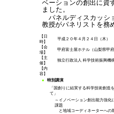
ベーションの創出に資
ました。
パネルディスカッショ
教授がパネリストを務
【日
平成２０年４月２４日（木）
時】
【会
甲府富士屋ホテル（山梨県甲
場】
【主
独立行政法人 科学技術振興機
催】
【内
容】
特別講演
■
「国創りに結実する科学技術創造
て」
～イノベーション創出能力強化
課題
と地域コーディネーターへの