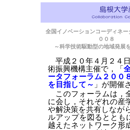
全国イノベーションコーディネー
００８
～科学技術駆動型の地域発展
平成２０年４月２４日
術振興機構主催で，「
ータフォーラム２００
を目指して～
」が開催
このフォーラムは，全
に会し，それぞれの産
や解決策を共有しなが
ルアップを図るととも
越えたネットワーク形