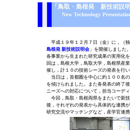
「鳥取・島根発 新技術説
New Technology Presentation
平成１９年１２月７日（金）に，（独
島根発 新技術説明会
」を開催しました
各事業から生まれた研究成果の実用化を
回は，島根大学，鳥取大学，島根県産業
催し，計１０の技術シーズの発表を行い
当日は，首都圏を中心に約１００名の
を傾けられました。また各発表の終了後
ニーズへの対応について，担当コーディ
今回，鳥取・島根両県をまたいで新技
後，それぞれの発表から具体的な連携が
研究交流やマッチングなど，産学官連携