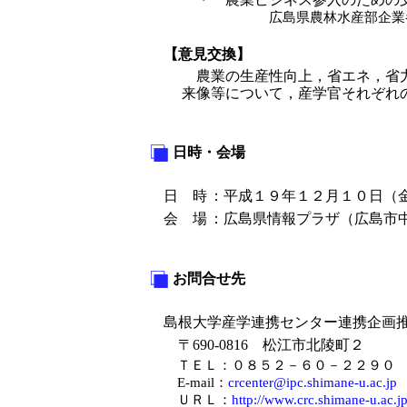
広島県農林水産部企業
【意見交換】
農業の生産性向上，省エネ，省力
来像等について，産学官それぞれ
日時・会場
日 時
：
平成１９年１２月１０日（
会 場
：
広島県情報プラザ（広島市
お問合せ先
島根大学産学連携センター連携企画
〒690-0816 松江市北陵町２
ＴＥＬ：０８５２－６０－２２９
E-mail：
crcenter@ipc.shimane-u.ac.jp
ＵＲＬ：
http://www.crc.shimane-u.ac.jp