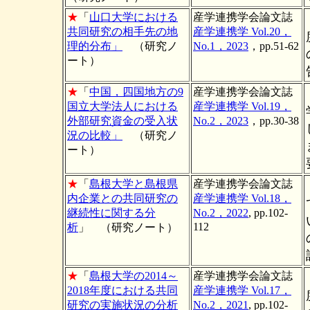
★
「
山口大学における
産学連携学会論文誌
共同研究の相手先の地
産学連携学 Vol.20，
理的分布」
（研究ノ
No.1，2023
，pp.51-62
ート）
★
「
中国，四国地方の9
産学連携学会論文誌
国立大学法人における
産学連携学 Vol.19，
外部研究資金の受入状
No.2，2023
，pp.30-38
況の比較」
（研究ノ
ート）
★
「
島根大学と島根県
産学連携学会論文誌
内企業との共同研究の
産学連携学 Vol.18，
継続性に関する分
No.2，2022
, pp.102-
112
析
」 （研究ノート）
★
「
島根大学の2014～
産学連携学会論文誌
2018年度における共同
産学連携学 Vol.17，
研究の実施状況の分析
No.2，2021
, pp.102-