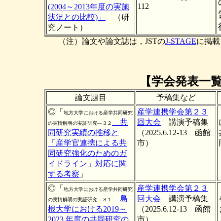
112
(2004～2013年度の実施
状況との比較)」
（研
究ノート）
（注）論文や論文誌は，JSTの
J-STAGE
に掲載
【学会発表一
論文題目
予稿集など
◎「
産学連携学会第２３
地方大学における産学共同研究
共
回大会
講演予稿集
の実情解明の実証研究―３２
同研究実績の推移と
（2025.6.12-13 函館
「産学官連携による共
市）
同研究強化のためのガ
イドライン」対応に関
する考察
」
◎「
産学連携学会第２３
地方大学における産学共同研究
島
回大会
講演予稿集
の実情解明の実証研究―３１
根大学における2019～
（2025.6.12-13 函館
2023 年度の共同研究の
市）