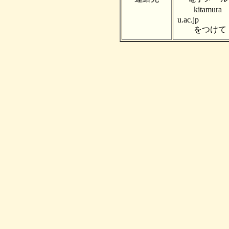
kitamura 
u.ac.jp
をつけて，