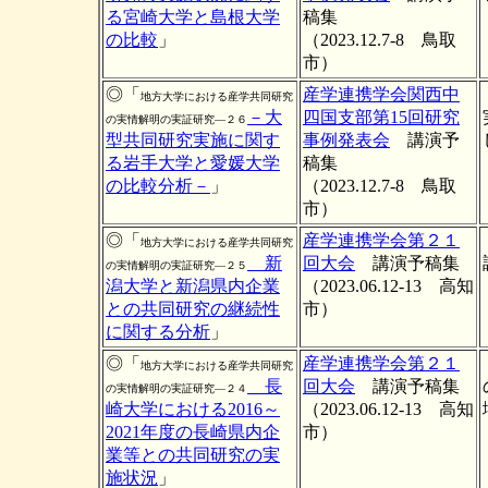
る宮崎大学と島根大学
稿集
の比較
」
（2023.12.7-8 鳥取
市）
◎「
産学連携学会関西中
地方大学における産学共同研究
－大
四国支部第15回研究
の実情解明の実証研究―２６
型共同研究実施に関す
事例発表会
講演予
る岩手大学と愛媛大学
稿集
の比較分析－
」
（2023.12.7-8 鳥取
市）
◎「
産学連携学会第２１
地方大学における産学共同研究
新
回大会
講演予稿集
の実情解明の実証研究―２５
潟大学と新潟県内企業
（2023.06.12-13 高知
との共同研究の継続性
市）
に関する分析
」
◎「
産学連携学会第２１
地方大学における産学共同研究
長
回大会
講演予稿集
の実情解明の実証研究―２４
崎大学における2016～
（2023.06.12-13 高知
2021年度の長崎県内企
市）
業等との共同研究の実
施状況
」