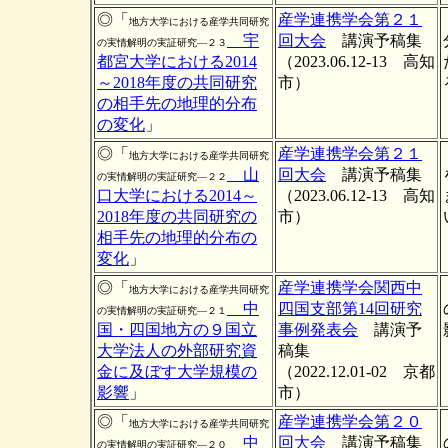
◎「
産学連携学会第２１
地方大学における産学共同研究
宇
回大会
講演予稿集
の実情解明の実証研究―２３
都宮大学における2014
（2023.06.12-13 高知
～2018年度の共同研究
市）
の相手先の地理的分布
の変化
」
◎「
産学連携学会第２１
地方大学における産学共同研究
山
回大会
講演予稿集
の実情解明の実証研究―２２
口大学における2014～
（2023.06.12-13 高知
2018年度の共同研究の
市）
相手先の地理的分布の
変化
」
◎「
産学連携学会関西中
地方大学における産学共同研究
中
四国支部第14回研究
の実情解明の実証研究―２１
国・四国地方の９国立
事例発表会
講演予
大学法人の外部研究資
稿集
金に及ぼす大学規模の
（2022.12.01-02 京都
影響
」
市）
◎「
産学連携学会第２０
地方大学における産学共同研究
中
回大会
講演予稿集
の実情解明の実証研究―２０