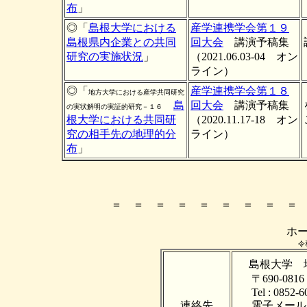
布
」
◎「
島根大学における
産学連携学会第１９
島根県内企業との共同
回大会
講演予稿集
研究の実施状況
」
（2021.06.03-04 オン
ライン）
◎「
産学連携学会第１８
地方大学における産学共同研究
島
回大会
講演予稿集
の実状解明の実証的研究－１６
根大学における共同研
（2020.11.17-18 オン
究の相手先の地理的分
ライン）
布
」
＝ ＝ ＝ ＝ ＝ ＝ ＝ ＝ ＝
ホ
令
島根大学 
〒690-08
Tel : 0852-60
連絡先
電子メール