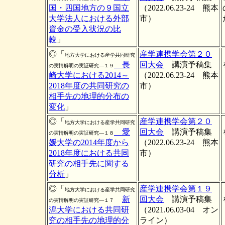
国・四国地方の９国立
（2022.06.23-24 熊本
大学法人における外部
市）
資金の受入状況の比
較
」
◎「
産学連携学会第２０
地方大学における産学共同研究
長
回大会
講演予稿集
の実情解明の実証研究―１９
崎大学における2014～
（2022.06.23-24 熊本
2018年度の共同研究の
市）
相手先の地理的分布の
変化
」
◎「
産学連携学会第２０
地方大学における産学共同研究
愛
回大会
講演予稿集
の実情解明の実証研究―１８
媛大学の2014年度から
（2022.06.23-24 熊本
2018年度における共同
市）
研究の相手先に関する
分析
」
◎「
産学連携学会第１９
地方大学における産学共同研究
新
回大会
講演予稿集
の実情解明の実証研究―１７
潟大学における共同研
（2021.06.03-04 オン
究の相手先の地理的分
ライン）