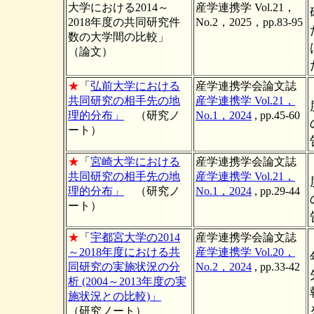
大学における2014～
産学連携学 Vol.21，
2018年度の共同研究件
No.2，2025，pp.83-95
数の大学間の比較」
（論文）
★
「
弘前大学における
産学連携学会論文誌
共同研究の相手先の地
産学連携学 Vol.21，
理的分布」
（研究ノ
No.1，2024
, pp.45-60
ート）
★
「
宮崎大学における
産学連携学会論文誌
共同研究の相手先の地
産学連携学 Vol.21，
理的分布」
（研究ノ
No.1，2024
, pp.29-44
ート）
★
「
宇都宮大学の2014
産学連携学会論文誌
～2018年度における共
産学連携学 Vol.20，
同研究の実施状況の分
No.2，2024
, pp.33-42
析 (2004～2013年度の実
施状況との比較)」
（研究ノート）