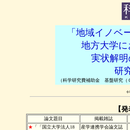
「地域イノベ
地方大学に
実状解明
研
（科学研究費補助金 基盤研究（Ｃ）
令
【発
論文題目
掲載雑誌
★
「
「国立大学法人18
産学連携学会論文誌