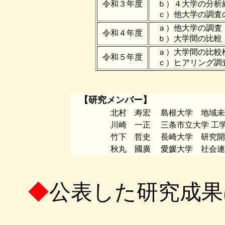
令和３年度
ｂ）４大学の分析
ｃ）他大学の調査
ａ）他大学の調査
令和４年度
ｂ）大学間の比較
ａ）大学間の比較
令和５年度
ｃ）ヒアリング調
【研究メンバー】
北村 寿宏 島根大学 地域未来
川崎 一正 三条市立大学 工学部
竹下 哲史 長崎大学 研究開発推
秋丸 國廣 愛媛大学 社会連携推
◆
公表した研究成果